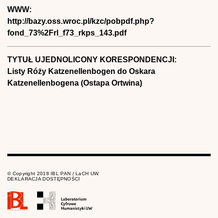
WWW:
http://bazy.oss.wroc.pl/kzc/pobpdf.php?
fond_73%2Frl_f73_rkps_143.pdf
TYTUŁ UJEDNOLICONY KORESPONDENCJI:
Listy Róży Katzenellenbogen do Oskara
Katzenellenbogena (Ostapa Ortwina)
© Copyright 2018 IBL PAN / LaCH UW.
DEKLARACJA DOSTĘPNOŚCI