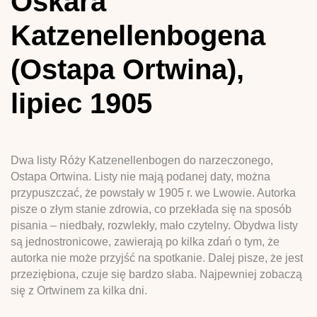
Oskara
Katzenellenbogena
(Ostapa Ortwina),
lipiec 1905
Dwa listy Róży Katzenellenbogen do narzeczonego,
Ostapa Ortwina. Listy nie mają podanej daty, można
przypuszczać, że powstały w 1905 r. we Lwowie. Autorka
pisze o złym stanie zdrowia, co przekłada się na sposób
pisania – niedbały, rozwlekły, mało czytelny. Obydwa listy
są jednostronicowe, zawierają po kilka zdań o tym, że
autorka nie może przyjść na spotkanie. Dalej pisze, że jest
przeziębiona, czuje się bardzo słaba. Najpewniej zobaczą
się z Ortwinem za kilka dni.