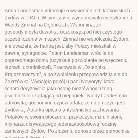
Anna Landesman informuje o wysiedleniach krakowskich
Żydów w 1940 r. W tym czasie wynajmowała mieszkanie u
Wandy Zimnal na Dębnikach. Wspomina, że
gospodyni była dewotką, oczekującą od niej częstego
uczestniczenia w mszach. Zimnal nie współczuła Żydom,
ale uważała, że hańbą jest, aby Polacy mieszkali w
dawnej synagodze. Potem Landesman wróciła do
poprzedniego domu (uzyskała pozwolenie po wręczeniu
łapówki urzędnikowi). Pracowała w „Dzienniku
Krajoznawczym”, a po zwolnieniu przeprowadziła się do
Zakrzówka. Wynajęła pokój u pani Noworyty, którą
scharakteryzowała jako osobę niezrównoważoną
psychicznie i żądającą od niej opieki. Kiedy Landesman
odmówiła, gospodyni rozpowiadała, że najemczyni jest
Żydówką. Autorka opisała antysemickie zachowania
Polaków w swoim otoczeniu, przytoczyła m.in. historię
młynarza ukrywającego jedenastoosobową rodzinę
zamożnych Żydów. Po złożeniu donosu przez pomocnika