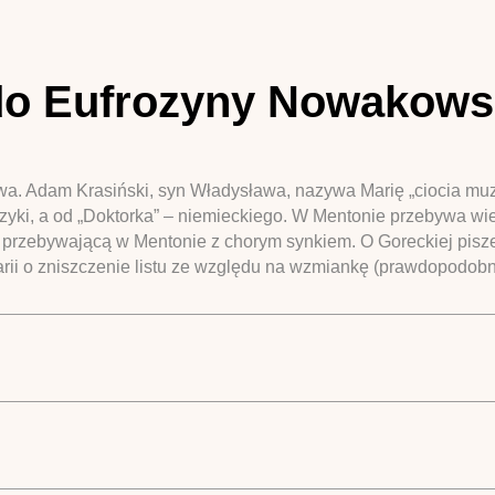
do Eufrozyny Nowakowsk
owa. Adam Krasiński, syn Władysława, nazywa Marię „ciocia muzy
yki, a od „Doktorka” – niemieckiego. W Mentonie przebywa wiel
 przebywającą w Mentonie z chorym synkiem. O Goreckiej pisze,
rii o zniszczenie listu ze względu na wzmiankę (prawdopodobn