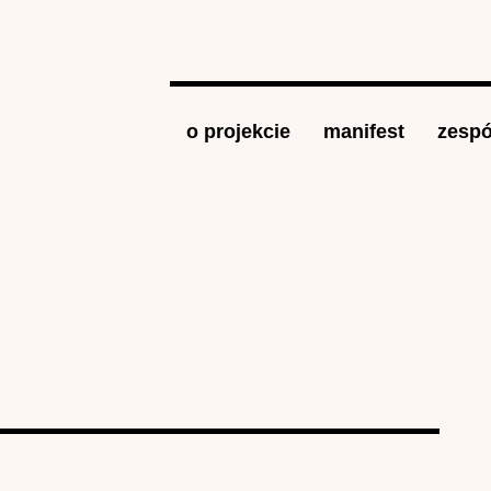
Jump to navigation
o projekcie
manifest
zespó