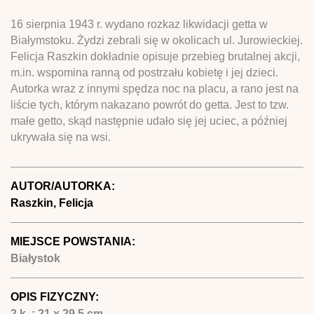
16 sierpnia 1943 r. wydano rozkaz likwidacji getta w
Białymstoku. Żydzi zebrali się w okolicach ul. Jurowieckiej.
Felicja Raszkin dokładnie opisuje przebieg brutalnej akcji,
m.in. wspomina ranną od postrzału kobietę i jej dzieci.
Autorka wraz z innymi spędza noc na placu, a rano jest na
liście tych, którym nakazano powrót do getta. Jest to tzw.
małe getto, skąd następnie udało się jej uciec, a później
ukrywała się na wsi.
AUTOR/AUTORKA:
Raszkin, Felicja
MIEJSCE POWSTANIA:
Białystok
OPIS FIZYCZNY:
2 k. ; 21 x 29,5 cm.