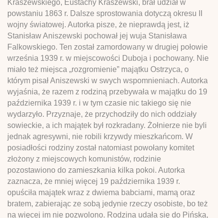
Kraszewskiego, Eustachy Kraszewski, brał udział w
powstaniu 1863 r. Dalsze sprostowania dotyczą okresu II
wojny światowej. Autorka pisze, że nieprawdą jest, iż
Stanisław Aniszewski pochował jej wuja Stanisława
Falkowskiego. Ten został zamordowany w drugiej połowie
września 1939 r. w miejscowości Duboja i pochowany. Nie
miało też miejsca „rozgromienie” majątku Ostrzyca, o
którym pisał Aniszewski w swych wspomnieniach. Autorka
wyjaśnia, że razem z rodziną przebywała w majątku do 19
października 1939 r. i w tym czasie nic takiego się nie
wydarzyło. Przyznaje, że przychodziły do nich oddziały
sowieckie, a ich majątek był rozkradany. Żołnierze nie byli
jednak agresywni, nie robili krzywdy mieszkańcom. W
posiadłości rodziny został natomiast powołany komitet
złożony z miejscowych komunistów, rodzinie
pozostawiono do zamieszkania kilka pokoi. Autorka
zaznacza, że mniej więcej 19 października 1939 r.
opuściła majątek wraz z dwiema babciami, mamą oraz
bratem, zabierając ze sobą jedynie rzeczy osobiste, bo też
na więcej im nie pozwolono. Rodzina udała się do Pińska,