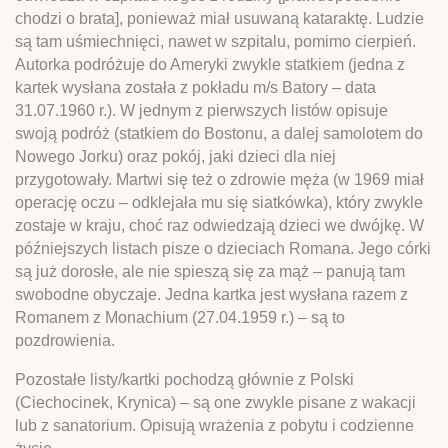
chodzi o brata], ponieważ miał usuwaną kataraktę. Ludzie
są tam uśmiechnięci, nawet w szpitalu, pomimo cierpień.
Autorka podróżuje do Ameryki zwykle statkiem (jedna z
kartek wysłana została z pokładu m/s Batory – data
31.07.1960 r.). W jednym z pierwszych listów opisuje
swoją podróż (statkiem do Bostonu, a dalej samolotem do
Nowego Jorku) oraz pokój, jaki dzieci dla niej
przygotowały. Martwi się też o zdrowie męża (w 1969 miał
operację oczu – odklejała mu się siatkówka), który zwykle
zostaje w kraju, choć raz odwiedzają dzieci we dwójkę. W
późniejszych listach pisze o dzieciach Romana. Jego córki
są już dorosłe, ale nie spieszą się za mąż – panują tam
swobodne obyczaje. Jedna kartka jest wysłana razem z
Romanem z Monachium (27.04.1959 r.) – są to
pozdrowienia.
Pozostałe listy/kartki pochodzą głównie z Polski
(Ciechocinek, Krynica) – są one zwykle pisane z wakacji
lub z sanatorium. Opisują wrażenia z pobytu i codzienne