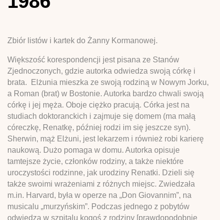
1986
Zbiór listów i kartek do Żanny Kormanowej.
Większość korespondencji jest pisana ze Stanów
Zjednoczonych, gdzie autorka odwiedza swoją córkę i
brata. Elżunia mieszka ze swoją rodziną w Nowym Jorku,
a Roman (brat) w Bostonie. Autorka bardzo chwali swoją
córkę i jej męża. Oboje ciężko pracują. Córka jest na
studiach doktoranckich i zajmuje się domem (ma małą
córeczkę, Renatkę, później rodzi im się jeszcze syn).
Sherwin, mąż Elżuni, jest lekarzem i również robi karierę
naukową. Dużo pomaga w domu. Autorka opisuje
tamtejsze życie, członków rodziny, a także niektóre
uroczystości rodzinne, jak urodziny Renatki. Dzieli się
także swoimi wrażeniami z różnych miejsc. Zwiedzała
m.in. Harvard, była w operze na „Don Giovannim”, na
musicalu „murzyńskim”. Podczas jednego z pobytów
odwiedza w szpitalu kogoś z rodziny [prawdopodobnie