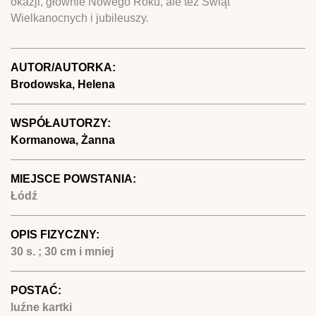
okazji, głównie Nowego Roku, ale też Świąt
Wielkanocnych i jubileuszy.
AUTOR/AUTORKA:
Brodowska, Helena
WSPÓŁAUTORZY:
Kormanowa, Żanna
MIEJSCE POWSTANIA:
Łódź
OPIS FIZYCZNY:
30 s. ; 30 cm i mniej
POSTAĆ:
luźne kartki