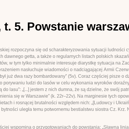
 t. 5. Powstanie warsza
kiej rozpoczyna się od scharakteryzowania sytuacji ludności 
dawnego getta, a także o regularnych listach polskich skazań
w, w tym tylko minimalnie interesuje diarystkę sytuacja na Zac
zerażeniem nasłuchuje wiadomości o nadciągającej Armii Czerwon
był już dwa razy bombardowany” (5v). Coraz częściej pisze o d
o porywaniu ludzi do lasów w celu wykonania wyroków doraźn
ą do lasu”: „[...] jestem z nich dumna, że są dzielne, że swój pa
ienia się w Warszawie” (k. 22r–22v). Na marginesie tych opow
tach i rosnącej brutalności względem nich: „[Ludowcy i Ukraiń
 bytności uległa temu potwornemu bestialstwu siostra Cz. Krz.
ściej wspomina o przygotowaniach do powstania: „Sławna linia