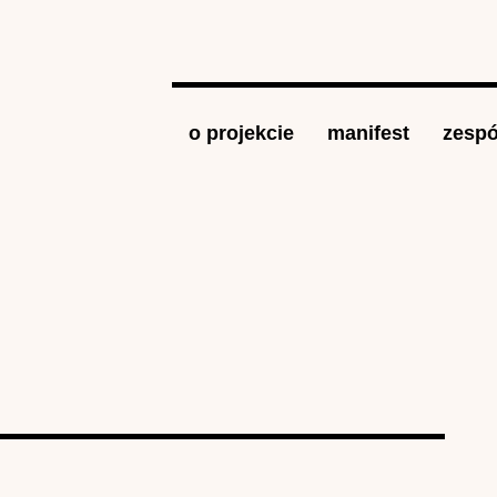
Jump to navigation
o projekcie
manifest
zespó