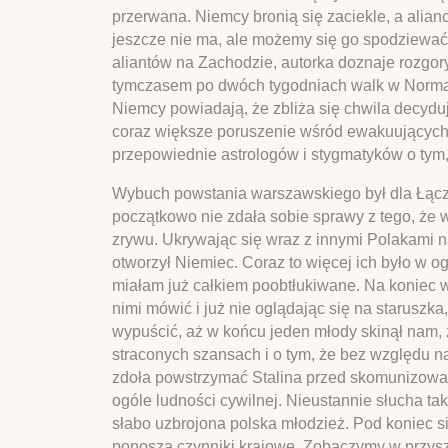
przerwana. Niemcy bronią się zaciekle, a alia
jeszcze nie ma, ale możemy się go spodziewać 
aliantów na Zachodzie, autorka doznaje rozgor
tymczasem po dwóch tygodniach walk w Normandi
Niemcy powiadają, że zbliża się chwila decydu
coraz większe poruszenie wśród ewakuujących s
przepowiednie astrologów i stygmatyków o tym,
Wybuch powstania warszawskiego był dla Łączy
początkowo nie zdała sobie sprawy z tego, że 
zrywu. Ukrywając się wraz z innymi Polakami n
otworzył Niemiec. Coraz to więcej ich było w og
miałam już całkiem poobtłukiwane. Na koniec 
nimi mówić i już nie oglądając się na staruszka
wypuścić, aż w końcu jeden młody skinął nam, że
straconych szansach i o tym, że bez względu na
zdoła powstrzymać Stalina przed skomunizowan
ogóle ludności cywilnej. Nieustannie słucha ta
słabo uzbrojona polska młodzież. Pod koniec 
ponoszą czynniki krajowe. Zobaczymy w przyszło