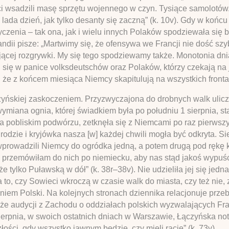
nci wsadzili masę sprzętu wojennego w czyn. Tysiące samolotó
lada dzień, jak tylko desanty się zaczną” (k. 10v). Gdy w koń
yczenia – tak ona, jak i wielu innych Polaków spodziewała się 
i pisze: „Martwimy się, że ofensywa we Francji nie dość szybk
jącej rozgrywki. My się tego spodziewamy także. Monotonia dni
ię w panice volksdeutschów oraz Polaków, którzy czekają na j
 że z końcem miesiąca Niemcy skapitulują na wszystkich fronta
ńskiej zaskoczeniem. Przyzwyczajona do drobnych walk uliczny
wymiana ognia, której świadkiem była po południu 1 sierpnia, 
a pobliskim podwórzu, zetknęła się z Niemcami po raz pierwsz
rodzie i kryjówka nasza [w] każdej chwili mogła być odkryta. Sie
wprowadzili Niemcy do ogródka jedną, a potem drugą pod rękę
, przemówiłam do nich po niemiecku, aby nas stąd jakoś wypuści
 tylko Puławską w dół” (k. 38r–38v). Nie udzieliła jej się jedn
 to, czy Sowieci wkroczą w czasie walk do miasta, czy też nie, 
iem Polski. Na kolejnych stronach dziennika relacjonuje prze
kże audycji z Zachodu o oddziałach polskich wyzwalających Fra
sierpnia, w swoich ostatnich dniach w Warszawie, Łączyńska n
ści, gdy wszystko jawnym będzie, czy mieli rację” (k. 73v).