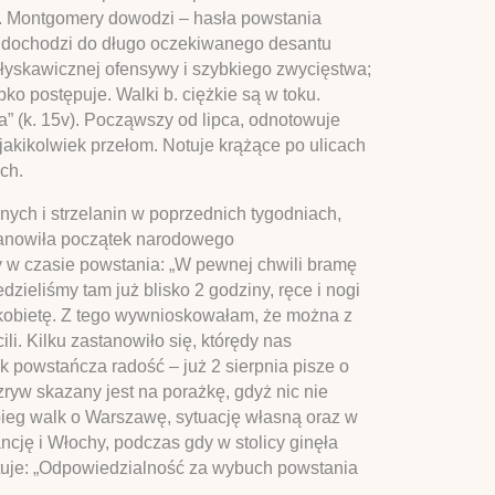
w. Montgomery dowodzi – hasła powstania
cu dochodzi do długo oczekiwanego desantu
błyskawicznej ofensywy i szybkiego zwycięstwa;
o postępuje. Walki b. ciężkie są w toku.
a” (k. 15v). Począwszy od lipca, odnotowuje
akikolwiek przełom. Notuje krążące po ulicach
ch.
ch i strzelanin w poprzednich tygodniach,
stanowiła początek narodowego
y w czasie powstania: „W pewnej chwili bramę
dzieliśmy tam już blisko 2 godziny, ręce i nogi
 kobietę. Z tego wywnioskowałam, że można z
li. Kilku zastanowiło się, którędy nas
ak powstańcza radość – już 2 sierpnia pisze o
zryw skazany jest na porażkę, gdyż nic nie
bieg walk o Warszawę, sytuację własną oraz w
ncję i Włochy, podczas gdy w stolicy ginęła
otuje: „Odpowiedzialność za wybuch powstania