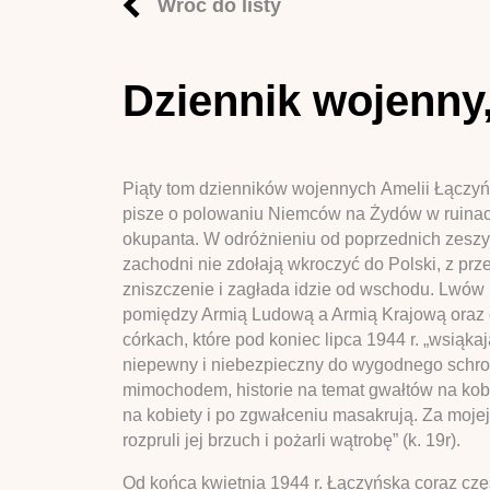
Wróć do listy
Dziennik wojenny,
Piąty tom dzienników wojennych Amelii Łączyńs
pisze o polowaniu Niemców na Żydów w ruinach 
okupanta. W odróżnieniu od poprzednich zeszytó
zachodni nie zdołają wkroczyć do Polski, z pr
zniszczenie i zagłada idzie od wschodu. Lwów 
pomiędzy Armią Ludową a Armią Krajową oraz 
córkach, które pod koniec lipca 1944 r. „wsiąkaj
niepewny i niebezpieczny do wygodnego schron
mimochodem, historie na temat gwałtów na kobie
na kobiety i po zgwałceniu masakrują. Za mojej
rozpruli jej brzuch i pożarli wątrobę” (k. 19r).
Od końca kwietnia 1944 r. Łączyńska coraz czę