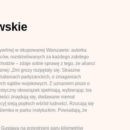
wskie
cywilnej w okupowanej Warszawie: autorka
ców, rozstrzeliwanych za każdego zabitego
hodzie – zdaje sobie sprawę z tego, że alianci
ej: „Dni grozy rozpętały się. Straszne
ziałaniach partyzanckich, o zmaganiach
ych sądów wojskowych. Z uznaniem pisze o
triotyczny obowiązek spełniają, wybierając los
ieści znajdują się, dodawane niemal
cy] sieją popłoch wśród ludności. Rzucają się
 Niemka w parku instytuckim. Powiadają, że
 Gustawa na przestrzeni paru kilometrów