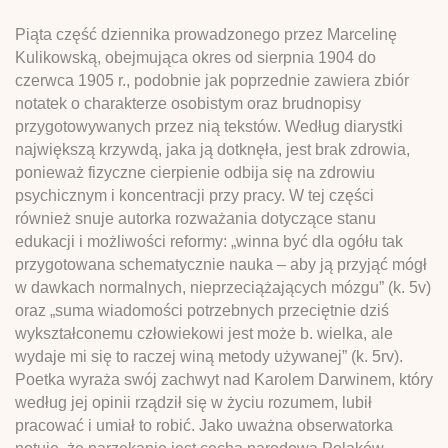
Piąta część dziennika prowadzonego przez Marcelinę
Kulikowską, obejmująca okres od sierpnia 1904 do
czerwca 1905 r., podobnie jak poprzednie zawiera zbiór
notatek o charakterze osobistym oraz brudnopisy
przygotowywanych przez nią tekstów. Według diarystki
największą krzywdą, jaka ją dotknęła, jest brak zdrowia,
ponieważ fizyczne cierpienie odbija się na zdrowiu
psychicznym i koncentracji przy pracy. W tej części
również snuje autorka rozważania dotyczące stanu
edukacji i możliwości reformy: „winna być dla ogółu tak
przygotowana schematycznie nauka – aby ją przyjąć mógł
w dawkach normalnych, nieprzeciążających mózgu” (k. 5v)
oraz „suma wiadomości potrzebnych przeciętnie dziś
wykształconemu człowiekowi jest może b. wielka, ale
wydaje mi się to raczej winą metody używanej” (k. 5rv).
Poetka wyraża swój zachwyt nad Karolem Darwinem, który
według jej opinii rządził się w życiu rozumem, lubił
pracować i umiał to robić. Jako uważna obserwatorka