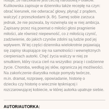
notuje, że narzekanie jest cechą narodową Polaków.
Kulikowska zapisuje w dzienniku także receptę na czyn:
obrać kierunek, nie odwracać głowy, płynąć z prądem,
walczyć z przeszkodami (k. 8r). Samej sobie zarzuca
jednak, że nie pozwala, by rozwinęła się w niej ambicja.
Zapisany przez nią poemat o miłości głosi pragnienie
miłości, ale również niepewność, co z miłością czynić,
zadziwienie, do jakich czynów zdolni są ludzie pod jej
wpływem. W tej części dziennika wielokrotnie pojawiają
się zapisy skupiające się na samotności i wewnętrznych
cierpieniach autorki. Chęć życia walczy w niej ze
smutkiem, który rzuca cień na wszystko: pracę i codzienne
życie. Choroba, według jej słów, ogranicza jej możliwości.
Na zakończenie diarystka notuje pomysły twórcze,
m.in. dramat, rozprawę, opowiadanie, historię o
dziecku czy historię o wiecznie tęskniącej i
rozczarowującej kobiecie, w której autorka upatruje siebie.
AUTOR/AUTORKA: