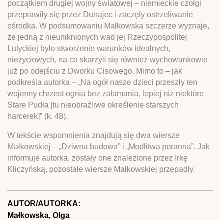
początkiem drugiej wojny światowej – niemieckie czołgi
przeprawiły się przez Dunajec i zaczęły ostrzeliwanie
ośrodka. W podsumowaniu Małkowska szczerze wyznaje,
że jedną z nieuniknionych wad jej Rzeczypospolitej
Lutyckiej było stworzenie warunków idealnych,
nieżyciowych, na co skarżyli się również wychowankowie
już po odejściu z Dworku Cisowego. Mimo to – jak
podkreśla autorka – „Na ogół nasze dzieci przeszły ten
wojenny chrzest ognia bez załamania, lepiej niż niektóre
Stare Pudła [tu nieobraźliwe określenie starszych
harcerek]” (k. 48)..
W tekście wspomnienia znajdują się dwa wiersze
Małkowskiej – „Dziwna budowa” i „Modlitwa poranna”. Jak
informuje autorka, zostały one znalezione przez Irkę
Kliczyńską, pozostałe wiersze Małkowskiej przepadły.
AUTOR/AUTORKA:
Małkowska, Olga