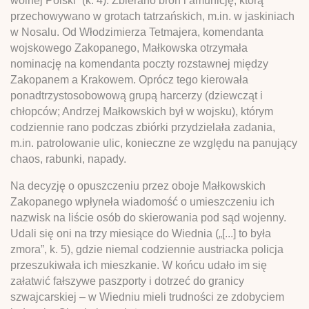
wolnej Polski” (k. 4). Zbierano broń i amunicję, którą
przechowywano w grotach tatrzańskich, m.in. w jaskiniach
w Nosalu. Od Włodzimierza Tetmajera, komendanta
wojskowego Zakopanego, Małkowska otrzymała
nominację na komendanta poczty rozstawnej między
Zakopanem a Krakowem. Oprócz tego kierowała
ponadtrzystosobowową grupą harcerzy (dziewcząt i
chłopców; Andrzej Małkowskich był w wojsku), którym
codziennie rano podczas zbiórki przydzielała zadania,
m.in. patrolowanie ulic, konieczne ze względu na panujący
chaos, rabunki, napady.
Na decyzję o opuszczeniu przez oboje Małkowskich
Zakopanego wpłyneła wiadomość o umieszczeniu ich
nazwisk na liście osób do skierowania pod sąd wojenny.
Udali się oni na trzy miesiące do Wiednia („[...] to była
zmora”, k. 5), gdzie niemal codziennie austriacka policja
przeszukiwała ich mieszkanie. W końcu udało im się
załatwić fałszywe paszporty i dotrzeć do granicy
szwajcarskiej – w Wiedniu mieli trudności ze zdobyciem