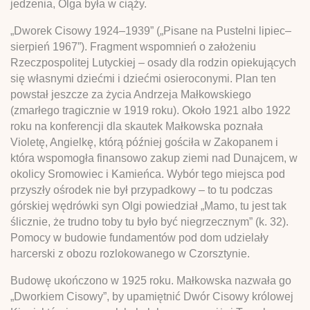
jedzenia, Olga była w ciąży.
„Dworek Cisowy 1924–1939” („Pisane na Pustelni lipiec–
sierpień 1967”). Fragment wspomnień o założeniu
Rzeczpospolitej Lutyckiej – osady dla rodzin opiekujących
się własnymi dziećmi i dziećmi osieroconymi. Plan ten
powstał jeszcze za życia Andrzeja Małkowskiego
(zmarłego tragicznie w 1919 roku). Około 1921 albo 1922
roku na konferencji dla skautek Małkowska poznała
Violetę, Angielkę, którą później gościła w Zakopanem i
która wspomogła finansowo zakup ziemi nad Dunajcem, w
okolicy Sromowiec i Kamieńca. Wybór tego miejsca pod
przyszły ośrodek nie był przypadkowy – to tu podczas
górskiej wędrówki syn Olgi powiedział „Mamo, tu jest tak
ślicznie, że trudno toby tu było być niegrzecznym” (k. 32).
Pomocy w budowie fundamentów pod dom udzielały
harcerski z obozu rozlokowanego w Czorsztynie.
Budowę ukończono w 1925 roku. Małkowska nazwała go
„Dworkiem Cisowy”, by upamiętnić Dwór Cisowy królowej