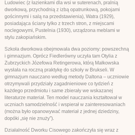
Ludowiec (z łazienkami dla wsi w suterenach, pralnią
dworkową, przychodnią z izbą opatrunkową, pokojami
gościnnymi i salą na przedstawienia), Watra (1929),
posiadająca ściany tylko z trzech stron, z miejscami
noclegowymi, Pustelnia (1930), urządzona meblami w
stylu zakopiańskim.
Szkoła dworkowa obejmowała dwa poziomy: powszechną
i gimnazjum. Oprócz Fiedlerówny uczyła tam Otylia z
Zubrzyckich Józefowa Retingerowa, którą Małkowska
wysłała na roczną praktykę do szkoły w Brukseli. W
gimnazjum nauczano według metody Daltona – uczniowie
otrzymywali przydziały zagadnieniowe co tydzień z
każdego przedmiotu i same zbierały we wskazanej
literaturze materiał. Ten model nauczania kształtował w
uczniach samodzielność i wspierał w zainteresowaniach
(można było opanowywać materiał z jednej dziedziny,
dopóki „się nie znuży”).
Działalność Dworku Cisowego zakończyła się wraz z