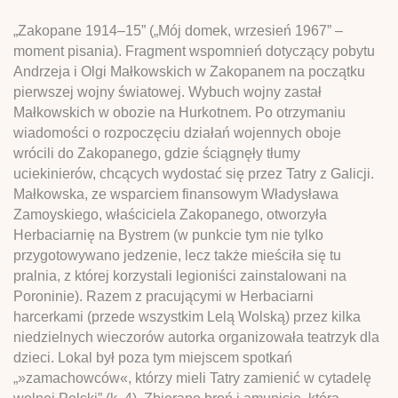
„Zakopane 1914–15” („Mój domek, wrzesień 1967” –
moment pisania). Fragment wspomnień dotyczący pobytu
Andrzeja i Olgi Małkowskich w Zakopanem na początku
pierwszej wojny światowej. Wybuch wojny zastał
Małkowskich w obozie na Hurkotnem. Po otrzymaniu
wiadomości o rozpoczęciu działań wojennych oboje
wrócili do Zakopanego, gdzie ściągnęły tłumy
uciekinierów, chcących wydostać się przez Tatry z Galicji.
Małkowska, ze wsparciem finansowym Władysława
Zamoyskiego, właściciela Zakopanego, otworzyła
Herbaciarnię na Bystrem (w punkcie tym nie tylko
przygotowywano jedzenie, lecz także mieściła się tu
pralnia, z której korzystali legioniści zainstalowani na
Poroninie). Razem z pracującymi w Herbaciarni
harcerkami (przede wszystkim Lelą Wolską) przez kilka
niedzielnych wieczorów autorka organizowała teatrzyk dla
dzieci. Lokal był poza tym miejscem spotkań
„»zamachowców«, którzy mieli Tatry zamienić w cytadelę