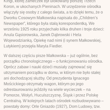
Kingi, której zameczek był ulokowany poniżej Trzech
Koron, w ukochanych Pieninach. W urzędzenie ośrodka
włączyły się osoby z całego świata, a to dzięki temu, że o
Dworku Cosowym Małkowska napisała do „Children’s
Newspaper”, którego była stałą korespondentką. We
wrześniu 1925 roku przyjechało kilka druhen i troje dzieci:
Anula Gąsiorowska, Janek Dąbrowski i Hela
Wojewodzianką. Opiekę nad nimi (i synem Małkowskiej,
Lutykiem) przejęła Maryla Fiedler.
W dalszej częściu pisze Małkowska – już ogólnie, bez
porządku chronologicznego – o funkcjonowaniu ośrodka.
Oprócz zabaw i nauki dzieći musiały zajmować się
utrzymaniem porządku w domu, w którym nie było stałej
ani dochodzącej służby. Od prezydenta Ignacego
Mościckiego otrzymały wagon, którym po jego
odrestaurowaniu jeździły na wiele wycieczek – na
Pomorze, Wołyń, Huculszczyznę, Śląsk i przez Polskę
Centralną. W kolejnych latach ośrodek rozbudowywano –
powstały domy: Orle Gniazdo (1927), Dom Ludowy, tzw.