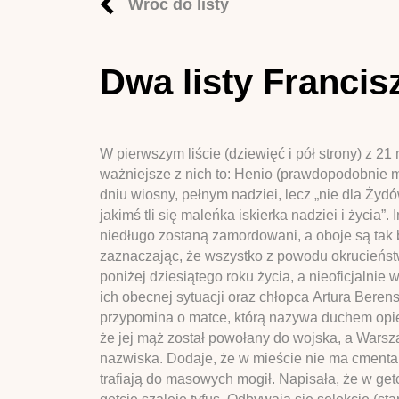
Wróć do listy
Dwa listy Francisz
W pierwszym liście (dziewięć i pół strony) z 2
ważniejsze z nich to: Henio (prawdopodobnie mąż)
dniu wiosny, pełnym nadziei, lecz „nie dla Żyd
jakimś tli się maleńka iskierka nadziei i życia
niedługo zostaną zamordowani, a oboje są tak 
zaznaczając, że wszystko z powodu okrucieństw wo
poniżej dziesiątego roku życia, a nieoficjalnie 
ich obecnej sytuacji oraz chłopca Artura Berens
przypomina o matce, którą nazywa duchem opiek
że jej mąż został powołany do wojska, a Warsz
nazwiska. Dodaje, że w mieście nie ma cmentar
trafiają do masowych mogił. Napisała, że w get