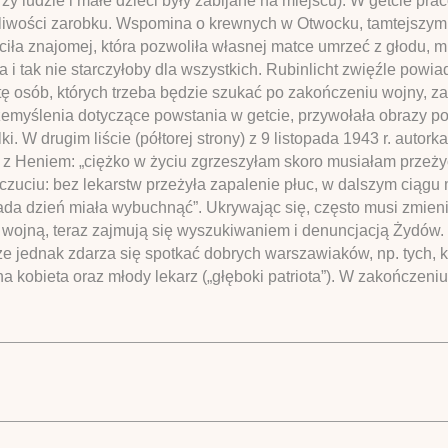
arzy ludzie i małe dzieci były zabijane na miejscu). W getcie pr
liwości zarobku. Wspomina o krewnych w Otwocku, tamtejszym get
ciła znajomej, która pozwoliła własnej matce umrzeć z głodu, 
 i tak nie starczyłoby dla wszystkich. Rubinlicht zwięźle powi
istę osób, których trzeba będzie szukać po zakończeniu wojny, 
myślenia dotyczące powstania w getcie, przywołała obrazy po
i. W drugim liście (półtorej strony) z 9 listopada 1943 r. auto
est z Heniem: „ciężko w życiu zgrzeszyłam skoro musiałam przeży
czuciu: bez lekarstw przeżyła zapalenie płuc, w dalszym ciągu 
ada dzień miała wybuchnąć”. Ukrywając się, często musi zmien
 wojną, teraz zajmują się wyszukiwaniem i denuncjacją Żydów. 
że jednak zdarza się spotkać dobrych warszawiaków, np. tych, któ
na kobieta oraz młody lekarz („głęboki patriota”). W zakończeni