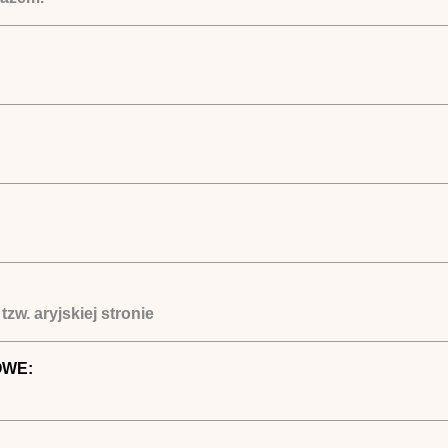
zw. aryjskiej stronie
OWE: