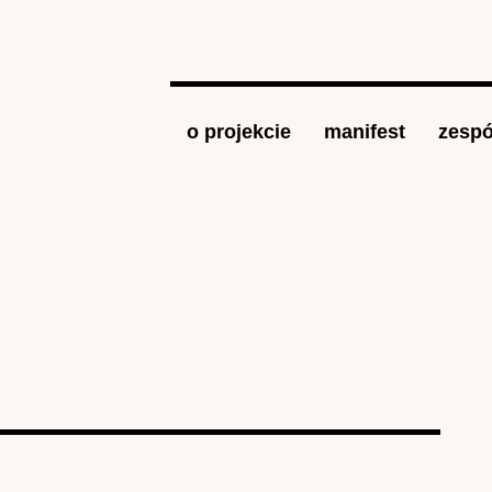
Jump to navigation
o projekcie
manifest
zespó