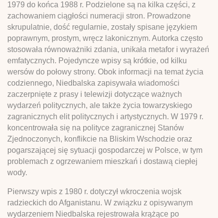
1979 do końca 1988 r. Podzielone są na kilka części, z
zachowaniem ciągłości numeracji stron. Prowadzone
skrupulatnie, dość regularnie, zostały spisane językiem
poprawnym, prostym, wręcz lakonicznym. Autorka często
stosowała równoważniki zdania, unikała metafor i wyrażeń
emfatycznych. Pojedyncze wpisy są krótkie, od kilku
wersów do połowy strony. Obok informacji na temat życia
codziennego, Niedbalska zapisywała wiadomości
zaczerpnięte z prasy i telewizji dotyczące ważnych
wydarzeń politycznych, ale także życia towarzyskiego
zagranicznych elit politycznych i artystycznych. W 1979 r.
koncentrowała się na polityce zagranicznej Stanów
Zjednoczonych, konflikcie na Bliskim Wschodzie oraz
pogarszającej się sytuacji gospodarczej w Polsce, w tym
problemach z ogrzewaniem mieszkań i dostawą ciepłej
wody.
Pierwszy wpis z 1980 r. dotyczył wkroczenia wojsk
radzieckich do Afganistanu. W związku z opisywanym
wydarzeniem Niedbalska rejestrowała krążące po