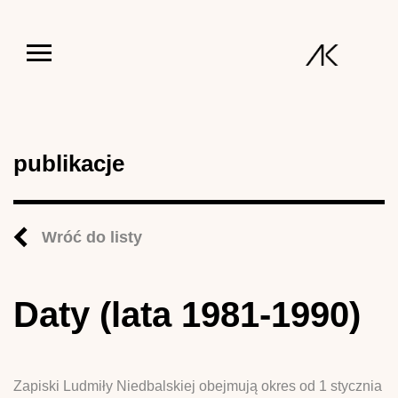
Jump to navigation
publikacje
Wróć do listy
Daty (lata 1981-1990)
Zapiski Ludmiły Niedbalskiej obejmują okres od 1 stycznia