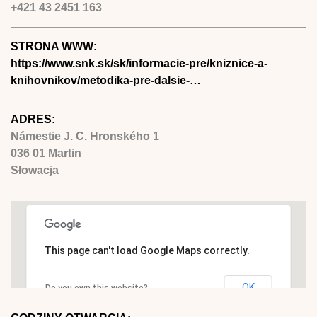
+421 43 2451 163
STRONA WWW:
https://www.snk.sk/sk/informacie-pre/kniznice-a-
knihovnikov/metodika-pre-dalsie-…
ADRES:
Námestie J. C. Hronského 1
036 01
Martin
Słowacja
This page can't load Google Maps correctly.
OK
Do you own this website?