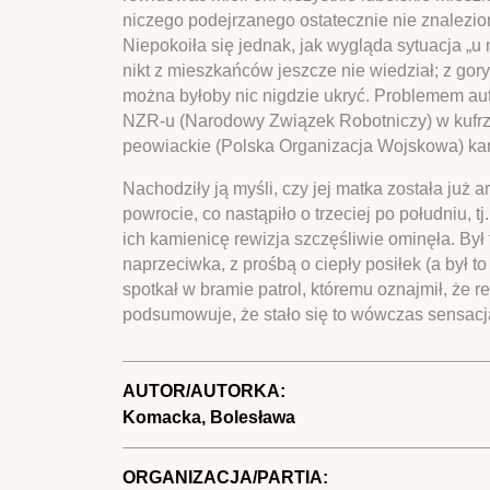
niczego podejrzanego ostatecznie nie znalezion
Niepokoiła się jednak, jak wygląda sytuacja „
nikt z mieszkańców jeszcze nie wiedział; z gor
można byłoby nic nigdzie ukryć. Problemem aut
NZR-u (Narodowy Związek Robotniczy) w kufrz
peowiackie (Polska Organizacja Wojskowa) kara
Nachodziły ją myśli, czy jej matka została już 
powrocie, co nastąpiło o trzeciej po południu, t
ich kamienicę rewizja szczęśliwie ominęła. Był 
naprzeciwka, z prośbą o ciepły posiłek (a był 
spotkał w bramie patrol, któremu oznajmił, że 
podsumowuje, że stało się to wówczas sensacj
AUTOR/AUTORKA:
Komacka, Bolesława
ORGANIZACJA/PARTIA: