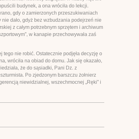
uścili budynek, a ona wróciła do lekcji.
j rano, gdy o zamierzonych przeszukiwaniach
by nie dało, gdyż bez wzbudzania podejrzeń nie
rskiej z całym potrzebnym sprzętem i archiwum
aszportowym”, w kanapie przechowywała zaś
j tego nie robić. Ostatecznie podjęła decyzję o
ana, wróciła na obiad do domu. Jak się okazało,
iedziała, że do sąsiadki, Pani Dz. z
ndszturmista. Po zjedzonym barszczu żołnierz
ngerencją niewidzialnej, wszechmocnej „Ręki” i