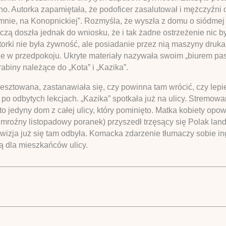
o. Autorka zapamiętała, że podoficer zasalutował i mężczyźni op
u mnie, na Konopnickiej”. Rozmyśla, że wyszła z domu o siódme
yczą doszła jednak do wniosku, że i tak żadne ostrzeżenie nic 
orki nie była żywność, ale posiadanie przez nią maszyny druka
e w przedpokoju. Ukryte materiały nazywała swoim „biurem p
biny należące do „Kota” i „Kazika”.
aresztowana, zastanawiała się, czy powinna tam wrócić, czy lepie
j. po odbytych lekcjach. „Kazika” spotkała już na ulicy. Stremow
to jedyny dom z całej ulicy, który pominięto. Matka kobiety opow
to mroźny listopadowy poranek) przyszedł trzęsący się Polak la
rewizja już się tam odbyła. Komacka zdarzenie tłumaczy sobie i
ą dla mieszkańców ulicy.