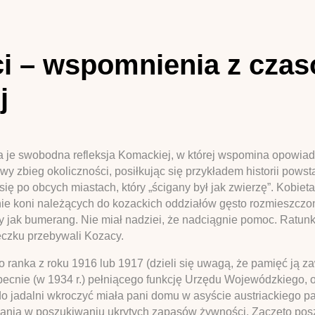
ci – wspomnienia z czas
j
a je swobodna refleksja Komackiej, w której wspomina opowiad
wy zbieg okoliczności, posiłkując się przykładem historii pows
ę po obcych miastach, który „ścigany był jak zwierzę”. Kobieta 
nie koni należących do kozackich oddziałów gęsto rozmieszczon
 jak bumerang. Nie miał nadziei, że nadciągnie pomoc. Ratunkie
eczku przebywali Kozacy.
ranka z roku 1916 lub 1917 (dzieli się uwagą, że pamięć ją zaw
cnie (w 1934 r.) pełniącego funkcję Urzędu Wojewódzkiego, od
 jadalni wkroczyć miała pani domu w asyście austriackiego pa
kania w poszukiwaniu ukrytych zapasów żywności. Zaczęto poszu