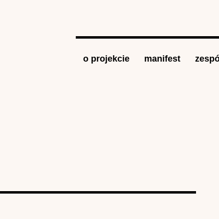
Jump to navigation
o projekcie
manifest
zespó