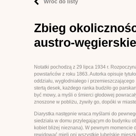
Wróć do listy
Zbieg okolicznoś
austro-węgierskie
Notatki pochodzą z 29 lipca 1934 r. Rozpoczyn
powstańców z roku 1863. Autorka opisuje tytuło
oddziału, wygłodniałego i przemieszczającego si
stertą desek, każdego ranka budziło go parska
być mowy, a myśli o śmierci głodowej powracały
znoszone w pobliżu, żywiły go, dopóki w miast
Diarystka następnie wraca myślami do pewnego 
siedziała w domu przylegającym do budynku obe
kobiet bliżej nieznana). W pewnym momencie do
rewidować mieli oni wszystkie lubelskie miesz