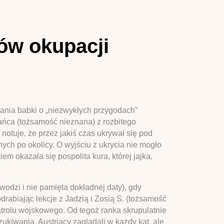
ów okupacji
ania babki o „niezwykłych przygodach”
tańca (tożsamość nieznana) z rozbitego
notuje, że przez jakiś czas ukrywał się pod
ych po okolicy. O wyjściu z ukrycia nie mogło
m okazała się pospolita kura, której jajka,
odzi i nie pamięta dokładnej daty), gdy
rabiając lekcje z Jadzią i Zosią S. (tożsamość
trolu wojskowego. Od tegoż ranka skrupulatnie
kiwania, Austriacy zaglądali w każdy kąt, ale