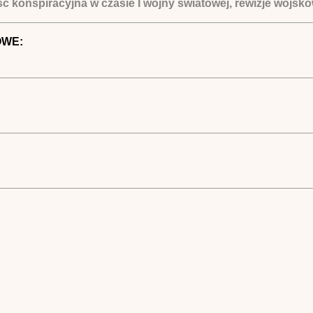
ć konspiracyjna w czasie I wojny światowej, rewizje wojsk
OWE: