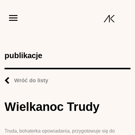
Jump to navigation
publikacje
Wróć do listy
Wielkanoc Trudy
Truda, bohaterka opowiadania, przygotowuje się do