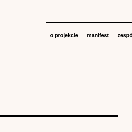
Jump to navigation
o projekcie
manifest
zespó