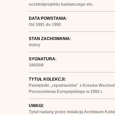
uczelni/projektu badawczego etc.
DATA POWSTANIA:
Od
1991
do
1992
STAN ZACHOWANIA:
dobry
SYGNATURA:
18930/II
TYTUŁ KOLEKCJI:
Pamiętniki „repatriantów” z Kresów Wschod
Porozumienia Europejskiego w 1992 r.
UWAGI:
Tytuł nadany przez redakcję Archiwum Kobie