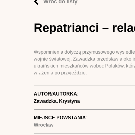
Wróć do listy
Repatrianci – rel
Wspomnienia dotyczą przymusowego wysiedlenia
wojnie światowej. Zawadzka przedstawia okolicz
ukraińskich mieszkańców wobec Polaków, którzy
wrażenia po przyjeździe.
AUTOR/AUTORKA:
Zawadzka, Krystyna
MIEJSCE POWSTANIA:
Wrocław