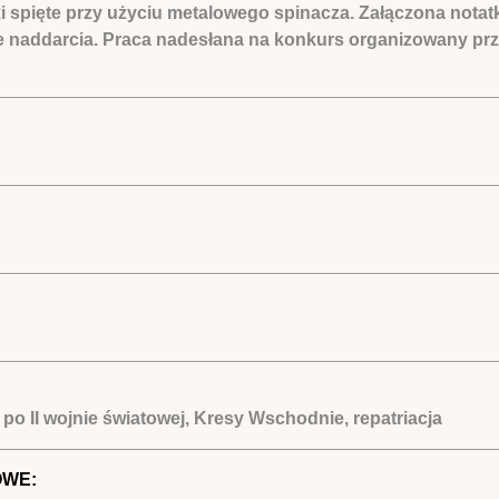
tki spięte przy użyciu metalowego spinacza. Załączona nota
ie naddarcia. Praca nadesłana na konkurs organizowany pr
po II wojnie światowej, Kresy Wschodnie, repatriacja
OWE: