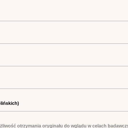
lińskich)
żliwość otrzymania oryginału do wglądu w celach badawcz