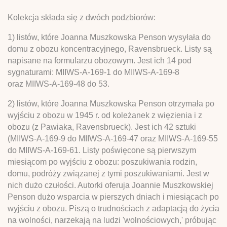
Kolekcja składa się z dwóch podzbiorów:
1) listów, które Joanna Muszkowska Penson wysyłała do
domu z obozu koncentracyjnego, Ravensbrueck. Listy są
napisane na formularzu obozowym. Jest ich 14 pod
sygnaturami: MIIWS-A-169-1 do MIIWS-A-169-8
oraz MIIWS-A-169-48 do 53.
2) listów, które Joanna Muszkowska Penson otrzymała po
wyjściu z obozu w 1945 r. od koleżanek z więzienia i z
obozu (z Pawiaka, Ravensbrueck). Jest ich 42 sztuki
(MIIWS-A-169-9 do MIIWS-A-169-47 oraz MIIWS-A-169-55
do MIIWS-A-169-61. Listy poświęcone są pierwszym
miesiącom po wyjściu z obozu: poszukiwania rodzin,
domu, podróży związanej z tymi poszukiwaniami. Jest w
nich dużo czułości. Autorki oferuja Joannie Muszkowskiej
Penson dużo wsparcia w pierszych dniach i miesiącach po
wyjściu z obozu. Piszą o trudnościach z adaptacją do życia
na wolności, narzekają na ludzi 'wolnościowych,' próbując