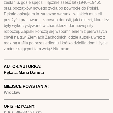
zesłaniu, gdzie spędzili łącznie sześć lat (1940–1946),
oraz początków nowego życia po powrocie do Polski.
Pękala opisuje m.in. straszne warunki, w jakich musieli
przeżyć i pracować – zarówno dorośli, jak i dzieci, które też
były wykorzystywane w charakterze darmowej siły
roboczej. Zapiski kończą się wspomnieniem z pierwszych
chwil na tzw. Ziemiach Zachodnich, gdzie autorka wraz z
rodziną trafiła po przesiedleniu i krótko dzieliła dom i życie
z mieszkającymi tam wciąż Niemcami.
AUTOR/AUTORKA:
Pękala, Maria Danuta
MIEJSCE POWSTANIA:
Wrocław
OPIS FIZYCZNY:
k. luź. 30–33 ; 31 cm.