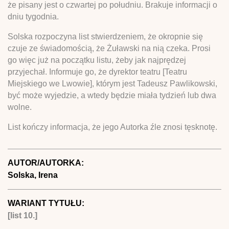
że pisany jest o czwartej po południu. Brakuje informacji o
dniu tygodnia.
Solska rozpoczyna list stwierdzeniem, że okropnie się
czuje ze świadomością, że Żuławski na nią czeka. Prosi
go więc już na początku listu, żeby jak najprędzej
przyjechał. Informuje go, że dyrektor teatru [Teatru
Miejskiego we Lwowie], którym jest Tadeusz Pawlikowski,
być może wyjedzie, a wtedy będzie miała tydzień lub dwa
wolne.
List kończy informacja, że jego Autorka źle znosi tęsknotę.
AUTOR/AUTORKA:
Solska, Irena
WARIANT TYTUŁU:
[list 10.]