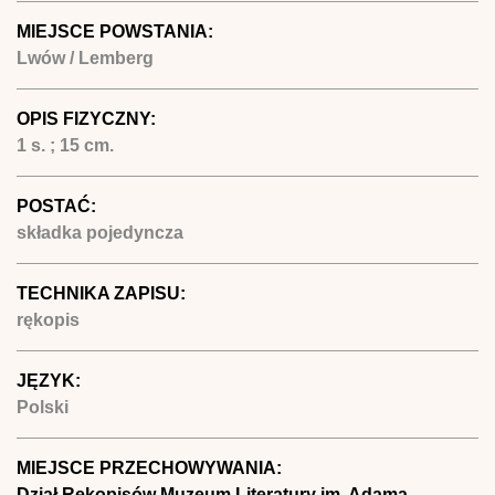
MIEJSCE POWSTANIA:
Lwów / Lemberg
OPIS FIZYCZNY:
1 s. ; 15 cm.
POSTAĆ:
składka pojedyncza
TECHNIKA ZAPISU:
rękopis
JĘZYK:
Polski
MIEJSCE PRZECHOWYWANIA:
Dział Rękopisów Muzeum Literatury im. Adama