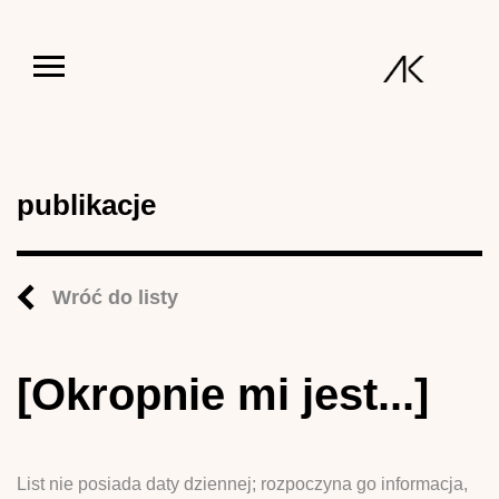
Jump to navigation
publikacje
Wróć do listy
[Okropnie mi jest...]
List nie posiada daty dziennej; rozpoczyna go informacja,