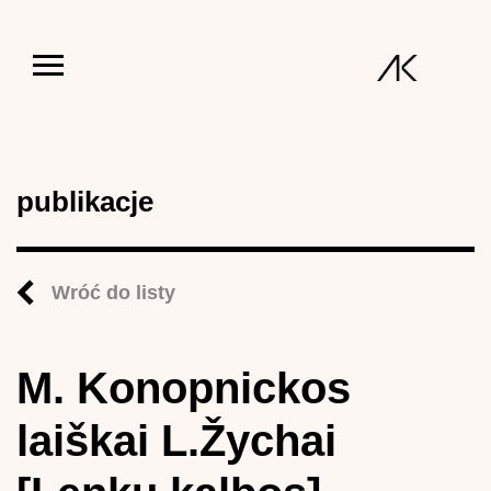
Jump to navigation
publikacje
Wróć do listy
M. Konopnickos
laiškai L.Žychai