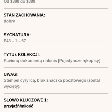
Od
1888
do
1889
STAN ZACHOWANIA:
dobry
SYGNATURA:
F43 – 1 – 67
TYTUŁ KOLEKCJI:
Pavienų dokumentų rinkinis [Pojedyncze rękopisy]
UWAGI:
Stempel cyrylicą, brak znaczka pocztowego (został
wycięty).
SŁOWO KLUCZOWE 1:
przyjaźń/miłość