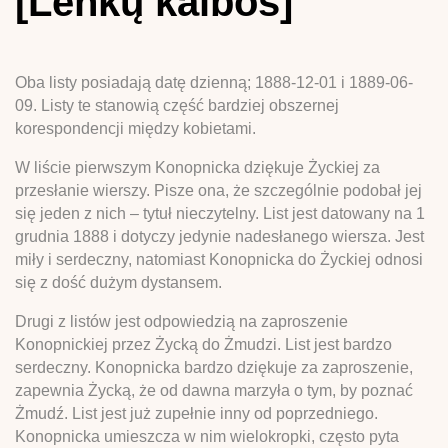
[Lenkų kalbos]
Oba listy posiadają datę dzienną; 1888-12-01 i 1889-06-
09. Listy te stanowią część bardziej obszernej
korespondencji między kobietami.
W liście pierwszym Konopnicka dziękuje Życkiej za
przesłanie wierszy. Pisze ona, że szczególnie podobał jej
się jeden z nich – tytuł nieczytelny. List jest datowany na 1
grudnia 1888 i dotyczy jedynie nadesłanego wiersza. Jest
miły i serdeczny, natomiast Konopnicka do Życkiej odnosi
się z dość dużym dystansem.
Drugi z listów jest odpowiedzią na zaproszenie
Konopnickiej przez Życką do Żmudzi. List jest bardzo
serdeczny. Konopnicka bardzo dziękuje za zaproszenie,
zapewnia Życką, że od dawna marzyła o tym, by poznać
Żmudź. List jest już zupełnie inny od poprzedniego.
Konopnicka umieszcza w nim wielokropki, często pyta