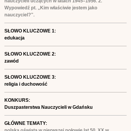
nauczycieli uczących w latach 1945–1956. 2.
Wypowiedź pt. „Kim właściwie jestem jako
nauczyciel?”.
SŁOWO KLUCZOWE 1:
edukacja
SŁOWO KLUCZOWE 2:
zawód
SŁOWO KLUCZOWE 3:
religia i duchowość
KONKURS:
Duszpasterstwa Nauczycieli w Gdańsku
GŁÓWNE TEMATY:
polska oświata w pierwszej połowie lat 50. XX w.,