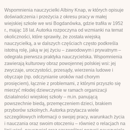
Wspomnienia nauczycielki Albiny Knap, w których opisuje
doświadczenia i przeżycia z okresu pracy w małej
wiejskiej szkole we wsi Bogdanówka, gdzie trafiła w 1952
r., mając 18 lat. Autorka rozpoczyna od wzmianki na temat
okoliczności, które sprawiły, że została wiejską
nauczycielką, a w dalszych częściach często podkreśla
istotną rolę, jaką w jej życiu – zawodowym i prywatnym –
odegrała pierwsza praktyka nauczycielska. Wspomnienia
zawierają kulturowy obraz powojennej polskiej wsi: jej
zwyczaje, uroczystości, przesądy, wierzenia ludowe i
obyczaje (np. odczynianie uroków nad chorym
prosięciem), łącznie z problemami, z którymi przyszło się
mierzyć młodej dziewczynie w ramach organizacji
działalności wiejskiej szkoły – m.in. panującą
powszechnie biedą, przemęczeniem dzieci, brakiem
przyborów szkolnych. Autorka przytacza wiele
szczegółowych informacji o swojej pracy, warunkach życia
i nauczania oraz swoim otoczeniu – również o relacjach na