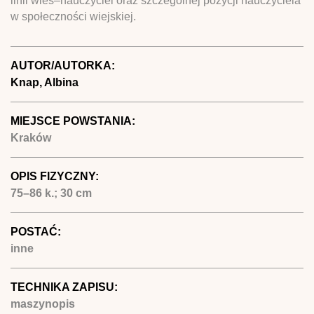
linii wieś–nauczyciel oraz szczególnej pozycji nauczyciela
w społeczności wiejskiej.
AUTOR/AUTORKA:
Knap, Albina
MIEJSCE POWSTANIA:
Kraków
OPIS FIZYCZNY:
75–86 k.; 30 cm
POSTAĆ:
inne
TECHNIKA ZAPISU:
maszynopis