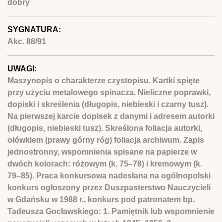
dobry
SYGNATURA:
Akc. 88/91
UWAGI:
Maszynopis o charakterze czystopisu. Kartki spięte
przy użyciu metalowego spinacza. Nieliczne poprawki,
dopiski i skreślenia (długopis, niebieski i czarny tusz).
Na pierwszej karcie dopisek z danymi i adresem autorki
(długopis, niebieski tusz). Skreślona foliacja autorki,
ołówkiem (prawy górny róg) foliacja archiwum. Zapis
jednostronny, wspomnienia spisane na papierze w
dwóch kolorach: różowym (k. 75–78) i kremowym (k.
79–85). Praca konkursowa nadesłana na ogólnopolski
konkurs ogłoszony przez Duszpasterstwo Nauczycieli
w Gdańsku w 1988 r., konkurs pod patronatem bp.
Tadeusza Gocławskiego: 1. Pamiętnik lub wspomnienie