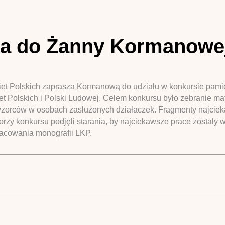
a do Żanny Kormanowej,
iet Polskich zaprasza Kormanową do udziału w konkursie pamię
iet Polskich i Polski Ludowej. Celem konkursu było zebranie mat
zorców w osobach zasłużonych działaczek. Fragmenty najciek
rzy konkursu podjęli starania, by najciekawsze prace zostały 
acowania monografii LKP.