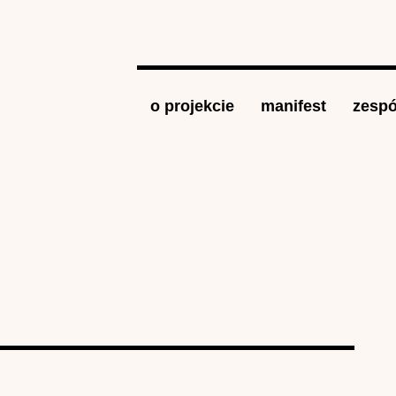
Jump to navigation
o projekcie
manifest
zespó