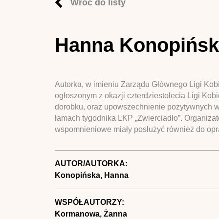
Wróć do listy
Hanna Konopińsk
Autorka, w imieniu Zarządu Głównego Ligi Kob
ogłoszonym z okazji czterdziestolecia Ligi Kob
dorobku, oraz upowszechnienie pozytywnych w
łamach tygodnika LKP „Zwierciadło”. Organizato
wspomnieniowe miały posłużyć również do opr
AUTOR/AUTORKA:
Konopińska, Hanna
WSPÓŁAUTORZY:
Kormanowa, Żanna