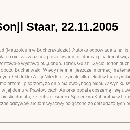
onji Staar, 22.11.2005
ld (Mauzoleum w Buchenwaldzie). Autorka odpowiadała na list d
a do niej w związku z poszukiwaniem informacji na temat więźni
towało wystawę pt. „Leben. Terror. Geist” [„Życie, terror, duc
ami obozu Buchenwald. Wtedy nie mieli jeszcze informacji na tema
ch. Od doktor Alicji Nitecki otrzymali kilka tekstów Lurczyński
 malarzem i pisarzem, za dnia malował, nocą pisał. W wyniku sw
 w jej domu w Pawłowicach. Autorka podała obszerną listę utwo
wski, dodała, że Polski Ośrodek Społeczno-Kulturalny w Lond
zas odbywały się tam wystawy połączone ze sprzedażą tych pr