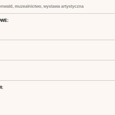
enwald, muzealnictwo, wystawa artystyczna
OWE:
I: