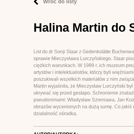
Wróć do listy
Halina Martin do S
List do dr Sonji Staar z Gedenkstätte Buchenwa
sprawie Mieczysława Lurczyńskiego. Staar pisał
ciężkich warunkach. W 1999 r. ich muzeum prezen
artystów i intelektualistów, którzy byli więźni
poszukiwali wszelkich materiałów z nim związany
Martin wyjaśniła, że Mieczysław Lurczyński był
ukrywać się przed gestapo. Schronienie znalazł
pseudonimami: Władysław Szreniawa, Jan Kozło
obrazów wycenionych na dużą sumę. Co jakiś c
działalność ośrodka.