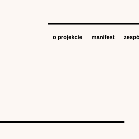
Jump to navigation
o projekcie
manifest
zespó