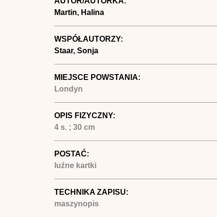
AUTOR/AUTORKA:
Martin, Halina
WSPÓŁAUTORZY:
Staar, Sonja
MIEJSCE POWSTANIA:
Londyn
OPIS FIZYCZNY:
4 s. ; 30 cm
POSTAĆ:
luźne kartki
TECHNIKA ZAPISU:
maszynopis