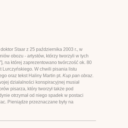
oktor Staar z 25 października 2003 r., w
ów obozu - artystów, którzy tworzyli w tych
h”], na której zaprezentowano twórczość ok. 80
t Lurczyńskiego. W chwili pisania listu
ego oraz tekst Haliny Martin pt.
Kup pan obraz
.
ojej działalności konspiracyjnej musiał
rów pisarza, który tworzył także pod
ynie otrzymał od niego spadek w postaci
ac. Pieniądze przeznaczane były na