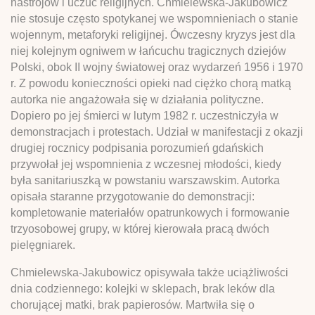
nastrojów i uczuć religijnych. Chmielewska-Jakubowicz
nie stosuje często spotykanej we wspomnieniach o stanie
wojennym, metaforyki religijnej. Ówczesny kryzys jest dla
niej kolejnym ogniwem w łańcuchu tragicznych dziejów
Polski, obok II wojny światowej oraz wydarzeń 1956 i 1970
r. Z powodu konieczności opieki nad ciężko chorą matką
autorka nie angażowała się w działania polityczne.
Dopiero po jej śmierci w lutym 1982 r. uczestniczyła w
demonstracjach i protestach. Udział w manifestacji z okazji
drugiej rocznicy podpisania porozumień gdańskich
przywołał jej wspomnienia z wczesnej młodości, kiedy
była sanitariuszką w powstaniu warszawskim. Autorka
opisała staranne przygotowanie do demonstracji:
kompletowanie materiałów opatrunkowych i formowanie
trzyosobowej grupy, w której kierowała pracą dwóch
pielęgniarek.
Chmielewska-Jakubowicz opisywała także uciążliwości
dnia codziennego: kolejki w sklepach, brak leków dla
chorującej matki, brak papierosów. Martwiła się o