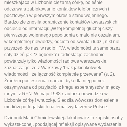
mieszkającą w Lizbonie ciężarną córkę, boleśnie
odczuwała zablokowanie kontaktów telefonicznych i
pocztowych w pierwszym okresie stanu wojennego.
Bardzo źle znosiła ograniczenie kontaktów towarzyskich i
odcięcie od informacji: „W tej kompletnej głuchej ciszy
pierwszego wojennego popołudnia o mało nie oszalałam,
w kompletnej niewiedzy, odcięta od świata i ludzi, nikt nie
przyszedł do nas, w radio i T.V. wiadomości te same przez
cały dzień jak ‘z bębenka’ i radiostacje zachodnie
powtarzały tylko wiadomości radiowe warszawskie,
zaznaczając, że z Warszawy ‘brak jakichkolwiek
wiadomości’, że łączność kompletnie przerwana" (s. 2).
Źródłem pocieszenia i nadziei była dla niej pomoc
otrzymywana od przyjaciół z kręgu esperantystów, między
innymi z RFN. W maju 1983 r. autorka odwiedziła w
Lizbonie córkę i wnuczkę. Śledziła wówczas doniesienia
mediów portugalskich na temat wydarzeń w Polsce.
Dziennik Marii Chmielewskiej-Jakubowicz to zapiski osoby
wykształconej, poddającej refleksji opisywane wydarzenia,