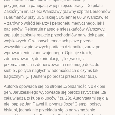
przygnębienia panującą w jej miejscu pracy – Szpitalu
Zakaźnym im. Dzieci Warszawy (dawny szpital Bersohnów
i Baumanów przy ul. Śliskiej 51/Siennej 60 w Warszawie)
– zarówno wśród lekarzy i personelu medycznego, jak i
pacjentów. Rejestruje nastroje mieszkańców Warszawy,
zapisuje zapisuje reakcje przechodniów na widok patroli
wojskowych. O własnych emocjach pisze przede
wszystkim w pierwszych partiach dziennika, zaraz po
wprowadzeniu stanu wojennego. Opisuje strach,
zdenerwowanie, dezorientację: „Trzęsę się z
przemarznięcia i zdenerwowania i nie mogę dość do
siebie , po tych nagłych wiadomościach o czymś tak
tragicznym. […] Jestem po prostu przerażona” (s.1).
Autorka opowiada się po stronie „Solidarności”, o ekipie
gen. Jaruzelskiego wypowiada się bardzo krytycznie: „ta
cała władza to kupa głupców!” (s. 23). Autorytetami są dla
niej papież Jan Paweł II, prymas Józef Glemp i polscy
biskupi, jednak nie przekłada się to na wzmożenie