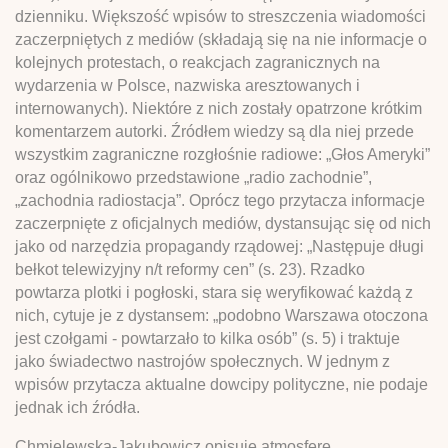
dzienniku. Większość wpisów to streszczenia wiadomości
zaczerpniętych z mediów (składają się na nie informacje o
kolejnych protestach, o reakcjach zagranicznych na
wydarzenia w Polsce, nazwiska aresztowanych i
internowanych). Niektóre z nich zostały opatrzone krótkim
komentarzem autorki. Źródłem wiedzy są dla niej przede
wszystkim zagraniczne rozgłośnie radiowe: „Głos Ameryki”
oraz ogólnikowo przedstawione „radio zachodnie”,
„zachodnia radiostacja”. Oprócz tego przytacza informacje
zaczerpnięte z oficjalnych mediów, dystansując się od nich
jako od narzędzia propagandy rządowej: „Następuje długi
bełkot telewizyjny n/t reformy cen” (s. 23). Rzadko
powtarza plotki i pogłoski, stara się weryfikować każdą z
nich, cytuje je z dystansem: „podobno Warszawa otoczona
jest czołgami - powtarzało to kilka osób” (s. 5) i traktuje
jako świadectwo nastrojów społecznych. W jednym z
wpisów przytacza aktualne dowcipy polityczne, nie podaje
jednak ich źródła.
Chmielewska-Jakubowicz opisuje atmosferę