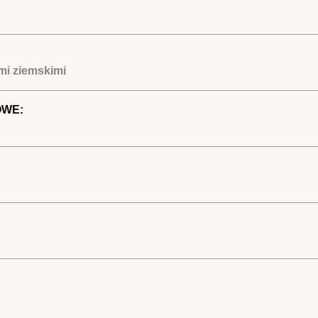
ami ziemskimi
OWE: