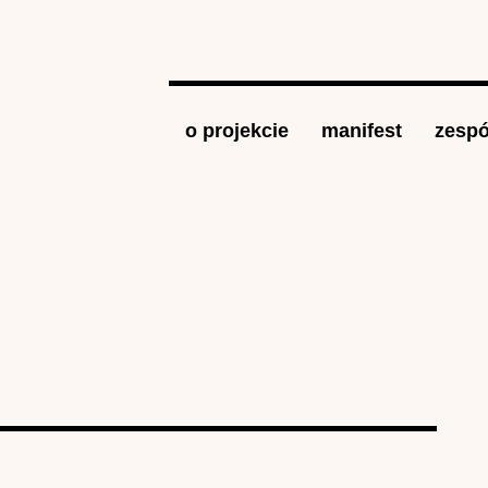
Jump to navigation
o projekcie
manifest
zespó