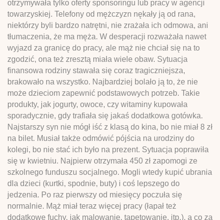
otrzymywała tylko oferty sponsoringu lub pracy w agencji
towarzyskiej. Telefony od mężczyzn nękały ją od rana,
niektórzy byli bardzo natrętni, nie zrażała ich odmowa, ani
tłumaczenia, że ma męża. W desperacji rozważała nawet
wyjazd za granicę do pracy, ale mąż nie chciał się na to
zgodzić, ona też zresztą miała wiele obaw. Sytuacja
finansowa rodziny stawała się coraz tragiczniejsza,
brakowało na wszystko. Najbardziej bolało ją to, że nie
może dzieciom zapewnić podstawowych potrzeb. Takie
produkty, jak jogurty, owoce, czy witaminy kupowała
sporadycznie, gdy trafiała się jakaś dodatkowa gotówka.
Najstarszy syn nie mógł iść z klasą do kina, bo nie miał 8 zł
na bilet. Musiał także odmówić pójścia na urodziny do
kolegi, bo nie stać ich było na prezent. Sytuacja poprawiła
się w kwietniu. Najpierw otrzymała 450 zł zapomogi ze
szkolnego funduszu socjalnego. Mogli wtedy kupić ubrania
dla dzieci (kurtki, spodnie, buty) i coś lepszego do
jedzenia. Po raz pierwszy od miesięcy poczuła się
normalnie. Mąż miał teraz więcej pracy (łapał też
dodatkowe fuchy, jak malowanie, tapetowanie, itp.), a co za