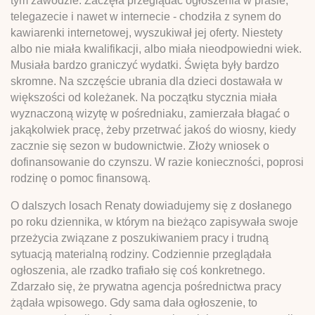
tym zawodzie. Zaczęła przeglądać ogłoszenia w prasie,
telegazecie i nawet w internecie - chodziła z synem do
kawiarenki internetowej, wyszukiwał jej oferty. Niestety
albo nie miała kwalifikacji, albo miała nieodpowiedni wiek.
Musiała bardzo graniczyć wydatki. Święta były bardzo
skromne. Na szczęście ubrania dla dzieci dostawała w
większości od koleżanek. Na początku stycznia miała
wyznaczoną wizytę w pośredniaku, zamierzała błagać o
jakąkolwiek pracę, żeby przetrwać jakoś do wiosny, kiedy
zacznie się sezon w budownictwie. Złoży wniosek o
dofinansowanie do czynszu. W razie konieczności, poprosi
rodzinę o pomoc finansową.
O dalszych losach Renaty dowiadujemy się z dosłanego
po roku dziennika, w którym na bieżąco zapisywała swoje
przeżycia związane z poszukiwaniem pracy i trudną
sytuacją materialną rodziny. Codziennie przeglądała
ogłoszenia, ale rzadko trafiało się coś konkretnego.
Zdarzało się, że prywatna agencja pośrednictwa pracy
żądała wpisowego. Gdy sama dała ogłoszenie, to