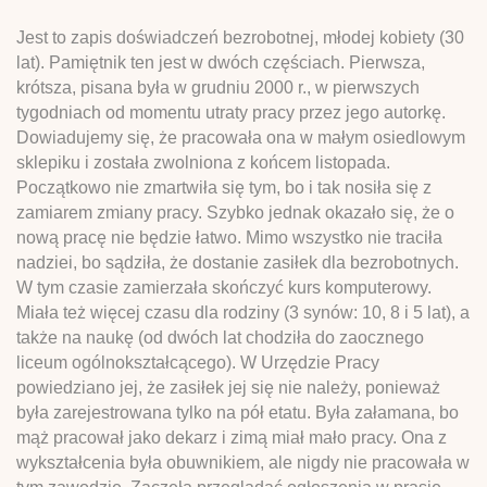
Jest to zapis doświadczeń bezrobotnej, młodej kobiety (30
lat). Pamiętnik ten jest w dwóch częściach. Pierwsza,
krótsza, pisana była w grudniu 2000 r., w pierwszych
tygodniach od momentu utraty pracy przez jego autorkę.
Dowiadujemy się, że pracowała ona w małym osiedlowym
sklepiku i została zwolniona z końcem listopada.
Początkowo nie zmartwiła się tym, bo i tak nosiła się z
zamiarem zmiany pracy. Szybko jednak okazało się, że o
nową pracę nie będzie łatwo. Mimo wszystko nie traciła
nadziei, bo sądziła, że dostanie zasiłek dla bezrobotnych.
W tym czasie zamierzała skończyć kurs komputerowy.
Miała też więcej czasu dla rodziny (3 synów: 10, 8 i 5 lat), a
także na naukę (od dwóch lat chodziła do zaocznego
liceum ogólnokształcącego). W Urzędzie Pracy
powiedziano jej, że zasiłek jej się nie należy, ponieważ
była zarejestrowana tylko na pół etatu. Była załamana, bo
mąż pracował jako dekarz i zimą miał mało pracy. Ona z
wykształcenia była obuwnikiem, ale nigdy nie pracowała w