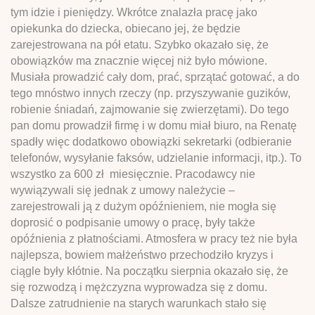
tym idzie i pieniędzy. Wkrótce znalazła pracę jako
opiekunka do dziecka, obiecano jej, że będzie
zarejestrowana na pół etatu. Szybko okazało się, że
obowiązków ma znacznie więcej niż było mówione.
Musiała prowadzić cały dom, prać, sprzątać gotować, a do
tego mnóstwo innych rzeczy (np. przyszywanie guzików,
robienie śniadań, zajmowanie się zwierzętami). Do tego
pan domu prowadził firmę i w domu miał biuro, na Renatę
spadły więc dodatkowo obowiązki sekretarki (odbieranie
telefonów, wysyłanie faksów, udzielanie informacji, itp.). To
wszystko za 600 zł miesięcznie. Pracodawcy nie
wywiązywali się jednak z umowy należycie –
zarejestrowali ją z dużym opóźnieniem, nie mogła się
doprosić o podpisanie umowy o pracę, były także
opóźnienia z płatnościami. Atmosfera w pracy też nie była
najlepsza, bowiem małżeństwo przechodziło kryzys i
ciągle były kłótnie. Na początku sierpnia okazało się, że
się rozwodzą i mężczyzna wyprowadza się z domu.
Dalsze zatrudnienie na starych warunkach stało się