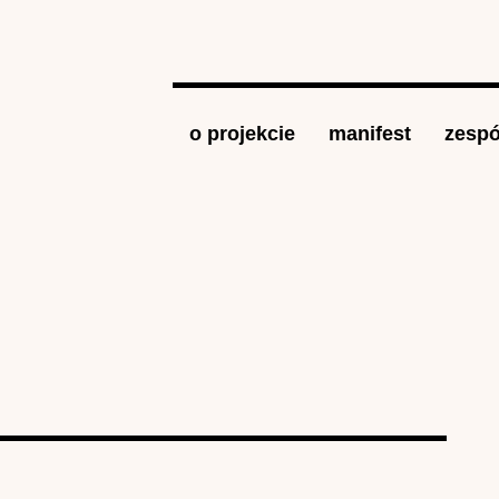
Jump to navigation
o projekcie
manifest
zespó