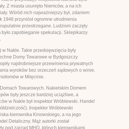
ły. Z miasta usunięto Niemców, a na ich
ziały. Wśród nich najważniejszy był, zdaniem
k 1946 przyniósł ogromne utrudnienia
krupulatnie przestrzegane. Ludziom zaczęły
 było zapobieganie spekulacji. Sklepikarzy
.
 w Nakle. Takie przedsięwzięcia były
owszechne Domy Towarowe w Bydgoszczy
tropiły najdrobniejsze przewinienia prywatnych
ania wyroków bez orzeczeń sądowych o winie.
iołomów w Milęcinie.
ych Domach Towarowych. Nakielskim Domem
ów były jeszcze bardziej uciążliwe, a
wców w Nakle był inspektor Wróblewski. Handel
półdzielczość). Inspektor Wróblewski
iska kierownika Kinowskiego, a na jego
el Detaliczny. Mąż autorki został
ły pod zarząd MHD, których kierownikami