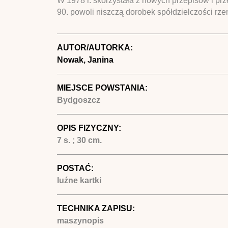
W 1978 r. skorzystała z nowych przepisów i prz
90. powoli niszczą dorobek spółdzielczości rzem
AUTOR/AUTORKA:
Nowak, Janina
MIEJSCE POWSTANIA:
Bydgoszcz
OPIS FIZYCZNY:
7 s. ; 30 cm.
POSTAĆ:
luźne kartki
TECHNIKA ZAPISU:
maszynopis