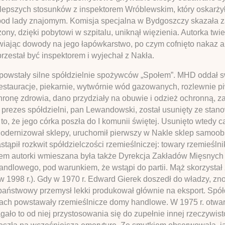
najlepszych stosunków z inspektorem Wróblewskim, który oskarżył
od lady znajomym. Komisja specjalna w Bydgoszczy skazała za
ony, dzięki pobytowi w szpitalu, uniknął więzienia. Autorka twie
wiając dowody na jego łapówkarstwo, po czym cofnięto nakaz 
zestał być inspektorem i wyjechał z Nakła.
 powstały silne spółdzielnie spożywców „Społem”. MHD oddał s
estauracje, piekarnie, wytwórnie wód gazowanych, rozlewnie p
onę zdrowia, dano przydziały na obuwie i odzież ochronną, za
ezes spółdzielni, pan Lewandowski, został usunięty ze stano
za to, że jego córka poszła do I komunii świętej. Usunięto wtedy
Modernizował sklepy, uruchomił pierwszy w Nakle sklep samoob
stąpił rozkwit spółdzielczości rzemieślniczej: towary rzemieś
iem autorki wmieszana była także Dyrekcja Zakładów Mięsnych 
dlowego, pod warunkiem, że wstąpi do partii. Mąż skorzystał z
 w 1998 r.). Gdy w 1970 r. Edward Gierek doszedł do władzy, znow
państwowy przemysł lekki produkował głównie na eksport. Spółd
ch powstawały rzemieślnicze domy handlowe. W 1975 r. otwart
gało to od niej przystosowania się do zupełnie innej rzeczywis