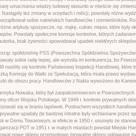
arę umacniania władzy ludowej stosunki w mieście się zmienia
 Nastąpiły też zmiany w urzędach i milicji, powstały różne wyd
dporządkował sobie nakielskich handlowców i rzemieślników. Ro
óżne artykuły spożywcze, np. mąkę, cukier, mięso, które były s
klepów. Powstały społeczne komisje kontrolne, których zadaniem
 autorka, brak żywności spowodował upadek niektórych sklepów
 tworząc spółdzielnię PSS (Powszechna Spółdzielnia Spożywców)
dawały sobie radę lepiej, ale wyrosła im konkurencja, bo P
48 nasiliły się kontrole Państwowej Inspekcji Handlowej, które 
ką Komisję do Walki ze Spekulacją, która miała prawo wydaw
ózki do obozu pracy. Handlowców z Nakła wywożono do Kamien
za Henryka Nowaka, który był zaopatrzeniowcem w Powszechn
 oficer Wojska Polskiego. W 1949 r. kontrole prywatnych sklep
jalizowali się w braniu łapówek. Postrachem wszystkich handlo
 prywatne upadały (te bardziej intratne były wchłaniane przez s
isk w Domu Towarowym, w efekcie w 1950 r. usunięto ze stanow
anizacji PDT w 1951 r. w małych miastach powstał Miejski Hand
zował nowe sklepy przemysłowe (prywatne sklepy oddawane by