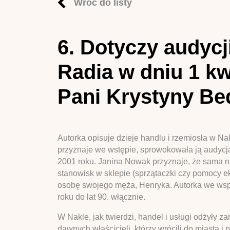
Wróć do listy
6. Dotyczy audycj
Radia w dniu 1 kw
Pani Krystyny Be
Autorka opisuje dzieje handlu i rzemiosła w N
przyznaje we wstępie, sprowokowała ją audycja
2001 roku. Janina Nowak przyznaje, że sama n
stanowisk w sklepie (sprzątaczki czy pomocy e
osobę swojego męża, Henryka. Autorka we wspo
roku do lat 90. włącznie.
W Nakle, jak twierdzi, handel i usługi odżyły 
dawnych właścicieli, którzy wrócili do miasta i