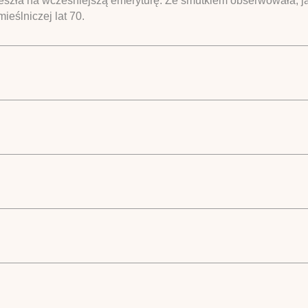
eszła na wcześniejszą emeryturę. Ze smutkiem obserwowała, jak t
ieślniczej lat 70.