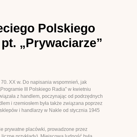
eciego Polskiego
 pt. „Prywaciarze”
t 70. XX w. Do napisania wspomnień, jak
Programie III Polskiego Radia” w kwietniu
związała z handlem, poczynając od podrzędnych
ndlem i rzemiosłem była także związana poprzez
sklepów i handlarzy w Nakle od stycznia 1945
wnie prywatne placówki, prowadzone przez
e liczne przykłady). Miejscowa ludność była