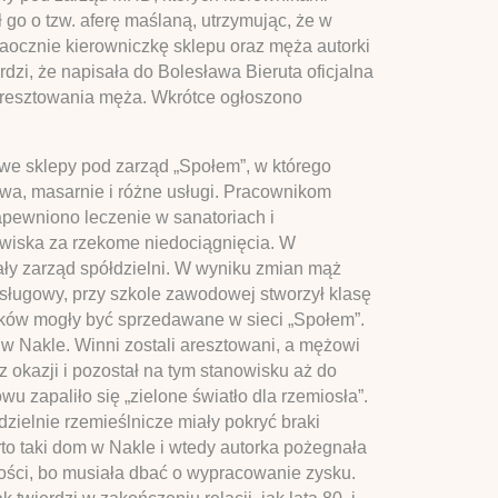
 go o tzw. aferę maślaną, utrzymując, że w
ocznie kierowniczkę sklepu oraz męża autorki
rdzi, że napisała do Bolesława Bieruta oficjalna
aresztowania męża. Wkrótce ogłoszono
we sklepy pod zarząd „Społem”, w którego
iwa, masarnie i różne usługi. Pracownikom
pewniono leczenie w sanatoriach i
wiska za rzekome niedociągnięcia. W
 cały zarząd spółdzielni. W wyniku zmian mąż
sługowy, przy szkole zawodowej stworzył klasę
lników mogły być sprzedawane w sieci „Społem”.
w Nakle. Winni zostali aresztowani, a mężowi
 okazji i pozostał na tym stanowisku aż do
u zapaliło się „zielone światło dla rzemiosła”.
zielnie rzemieślnicze miały pokryć braki
o taki dom w Nakle i wtedy autorka pożegnała
tości, bo musiała dbać o wypracowanie zysku.