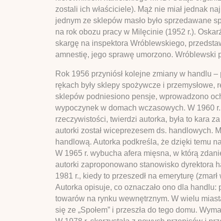
zostali ich właściciele). Mąż nie miał jednak 
jednym ze sklepów masło było sprzedawane sp
na rok obozu pracy w Milęcinie (1952 r.). Oskarż
skargę na inspektora Wróblewskiego, przedsta
amnestię, jego sprawę umorzono. Wróblewski pr
Rok 1956 przyniósł kolejne zmiany w handlu –
rękach były sklepy spożywcze i przemysłowe, r
sklepów podniesiono pensje, wprowadzono ochr
wypoczynek w domach wczasowych. W 1960 r. pr
rzeczywistości, twierdzi autorka, była to kara 
autorki został wiceprezesem ds. handlowych. 
handlową. Autorka podkreśla, że dzięki temu na
W 1965 r. wybucha afera mięsna, w którą zdan
autorki zaproponowano stanowisko dyrektora han
1981 r., kiedy to przeszedł na emeryturę (zmarł
Autorka opisuje, co oznaczało ono dla handlu: 
towarów na rynku wewnętrznym. W wielu miasta
się ze „Społem” i przeszła do tego domu. Wyma