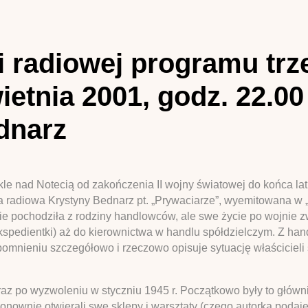
i radiowej programu trz
ietnia 2001, godz. 22.00
dnarz
akle nad Notecią od zakończenia II wojny światowej do końca la
 radiowa Krystyny Bednarz pt. „Prywaciarze”, wyemitowana w „
ie pochodziła z rodziny handlowców, ale swe życie po wojnie 
kspedientki) aż do kierownictwa w handlu spółdzielczym. Z ha
mnieniu szczegółowo i rzeczowo opisuje sytuację właścicieli 
zaraz po wyzwoleniu w styczniu 1945 r. Początkowo były to głó
 ponownie otwierali swe sklepy i warsztaty (czego autorka podaj