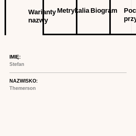
Autor
Metrykalia
Biogram
Poc
Warianty
prz
nazwy
(aktywna
karta)
IMIĘ:
Stefan
NAZWISKO:
Themerson