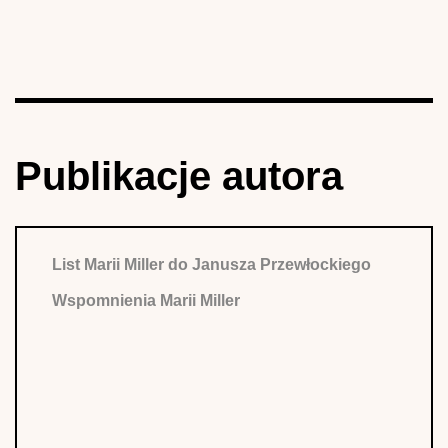
Publikacje autora
List Marii Miller do Janusza Przewłockiego
Wspomnienia Marii Miller