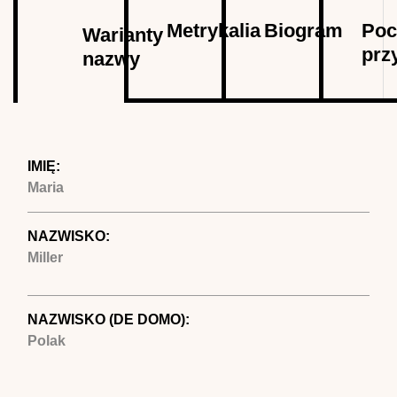
Autor
Metrykalia
Biogram
Poc
Warianty
prz
nazwy
(aktywna
karta)
IMIĘ:
Maria
NAZWISKO:
Miller
NAZWISKO (DE DOMO):
Polak