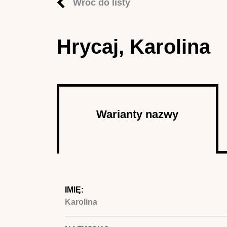
Wróć do listy
Hrycaj, Karolina
Autor
Warianty nazwy
(aktywna
karta)
IMIĘ:
Karolina