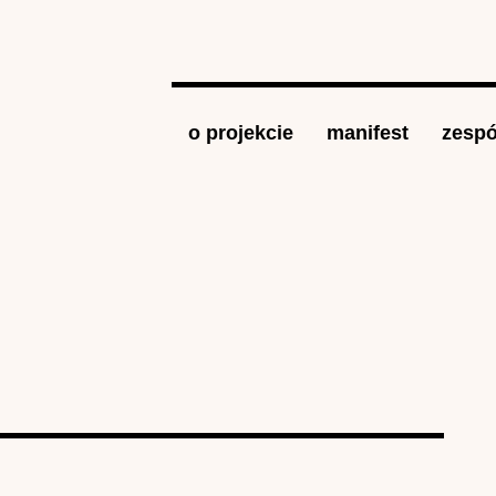
Jump to navigation
o projekcie
manifest
zespó