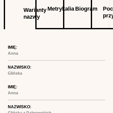
Autor
Metrykalia
Biogram
Poc
Warianty
prz
nazwy
(aktywna
karta)
IMIĘ:
Anna
NAZWISKO:
Glińska
IMIĘ:
Anna
NAZWISKO:
Glińska z Dąbrowskich