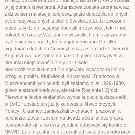
W nocy 18 czerwca 1941 r. fukncjonariusze NKWD szukali
w jej domu ukrytej broni. Adamisowa została zabrana wraz
z dzieckiem na stację kolejową, gdzie dołączyła do innych
osób, przywiezionych z okolic Swisłoczy. Ludzi zwożono
przez cały dzień, sąsiedzi donosili im żywność, leki i inne
potrzebne rzeczy. Wieczorem wszystkich umieszczono w
bydlęcych wagonach, które zaplombowano. Po kilku
tygodniach dotarli do Nowosybirska, a stamtąd statkiem do
Kołpaszewa, następnie na barkach płynęli rzeką Ket, w
kierunku miejscowości Biały Jar. Około
siedemdziesięciu km od Białego Jaru wysadzono ich na
brzeg, w pobliżu Klukwienki, Karasiowki i Bieriozowki.
Mieszkańcami tych osiedli byli zesłańcy z lat 1929-1930,
głównie staroobrzędowcy, ale także Rosjanie i Ojroci.
Pierwotnie liczba zesłańców wynosiła około tysiąca osób,
w 1941 r zostało ich już tylko dwustu. Nowo przybyli,
Polacy i Ukraińcy, zamieszkali w chatach i pracowali w
kołchozie. Zostali zesłani na dwadzieścia lat bez prawa
korespondencji, a co dwa tygodnie odbywały się kontrole
NKWD. Latem zesłańcy pracowali od świtu do zmroku przy