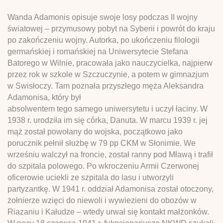
Wanda Adamonis opisuje swoje losy podczas II wojny
światowej – przymusowy pobyt na Syberii i powrót do kraju
po zakończeniu wojny. Autorka, po ukończeniu filologii
germańskiej i romańskiej na Uniwersytecie Stefana
Batorego w Wilnie, pracowała jako nauczycielka, najpierw
przez rok w szkole w Szczuczynie, a potem w gimnazjum
w Swisłoczy. Tam poznała przyszłego męża Aleksandra
Adamonisa, który był
absolwentem tego samego uniwersytetu i uczył łaciny. W
1938 r. urodziła im się córka, Danuta. W marcu 1939 r. jej
mąż został powołany do wojska, początkowo jako
porucznik pełnił służbę w 79 pp CKM w Słonimie. We
wrześniu walczył na froncie, został ranny pod Mławą i trafił
do szpitala polowego. Po wkroczeniu Armii Czerwonej
oficerowie uciekli ze szpitala do lasu i utworzyli
partyzantkę. W 1941 r. oddział Adamonisa został otoczony,
żołnierze wzięci do niewoli i wywiezieni do obozów w
Riazaniu i Kałudze – wtedy urwał się kontakt małżonków.