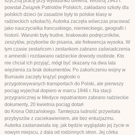
fizyczną pracę przy wyładunku drewna. Wiosną 1943 r.
powstał Związek Patriotów Polskich, zakładano szkoły dla
polskich dzieci (w zasadzie były to polskie klasy w
radzieckich szkołach). Autorka zaczęła wówczas pracować
jako nauczycielka francuskiego, niemieckiego, geografii i
historii. Warunki były trudne, brakowało podręczników,
zeszytów, przyborów do pisania, ale frekwencja wysoka. W
tym czasie zesłańcom i zesłankom zabrano zaświadczenia
o amnestii i rozdawano radzieckie dowody osobiste. Kto
nie chciał ich przyjąć, mógł być skazany na dwa lata
więzienia za brak dokumentów. Po zakończeniu wojny w
Burnaule zaczęły krążyć pogłoski o
przygotowywanych transportach do Polski, ale pierwszy
pociąg wyjechał dopiero w marcu 1946 r. Na stacji
przygranicznej w Medyce repatriantom zabrano radzieckie
dokumenty, 20 kwietnia pociąg dotarł
do Krona Odrzańskiego. Tamtejsza ludność przywitała
przybyszów z zaciekawieniem, ale bez entuzjazmu.
Autorka zastanawiała się, jak będzie wyglądało jej życie w
nowym miejscu, z dala od rodzinnych stron. Jej córka