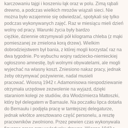
karczowaniu tajgi i koszeniu łąk oraz w polu. Zimą rąbali
drewno, a podczas wielkich mrozów wiązali sieci. Nie
można było wzajemnie się odwiedzać, spotykali się tylko
podczas wykonywanych zajęć. Raz w miesiącu mieli dzień
wolny od pracy. Warunki życia były bardzo
ciężkie, dziennie otrzymywali pół kilograma chleba (z mąki
pomieszanej ze zmielona korą drzew). Wielkim
dobrodziejstwem był bania, z której mogli korzystać raz na
dwa tygodnie. Po wybuchu wojny radziecko-niemieckiej
ogłoszono amnestię, byli wolnymi obywatelami, ale mogli
wyjechać na własny koszt. Zniesiono nakaz pracy, jednak
żeby otrzymywać pożywienie, nadal musieli
pracować. Wiosną 1942 r. Adamonisowa niespodziewanie
otrzymała urzędowe zezwolenie na wyjazd, dzięki
staraniom kolegi ze studiów, dra Włodzimierza Mattoszki,
który był delegatem w Barnaule. Na poczatku lipca dotarła
do Bernaułu i podjęła pracę w tamtejszej delegaturze,
jednak wkrótce aresztowano część personelu, a resztę
pracowników zwolniono. Przez pewien czas wykonywała