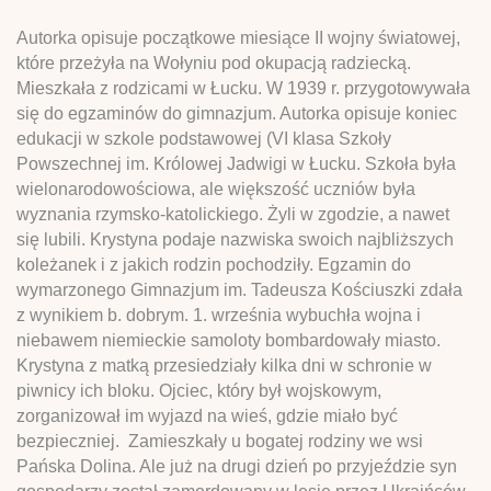
Autorka opisuje początkowe miesiące II wojny światowej,
które przeżyła na Wołyniu pod okupacją radziecką.
Mieszkała z rodzicami w Łucku. W 1939 r. przygotowywała
się do egzaminów do gimnazjum. Autorka opisuje koniec
edukacji w szkole podstawowej (VI klasa Szkoły
Powszechnej im. Królowej Jadwigi w Łucku. Szkoła była
wielonarodowościowa, ale większość uczniów była
wyznania rzymsko-katolickiego. Żyli w zgodzie, a nawet
się lubili. Krystyna podaje nazwiska swoich najbliższych
koleżanek i z jakich rodzin pochodziły. Egzamin do
wymarzonego Gimnazjum im. Tadeusza Kościuszki zdała
z wynikiem b. dobrym. 1. września wybuchła wojna i
niebawem niemieckie samoloty bombardowały miasto.
Krystyna z matką przesiedziały kilka dni w schronie w
piwnicy ich bloku. Ojciec, który był wojskowym,
zorganizował im wyjazd na wieś, gdzie miało być
bezpieczniej. Zamieszkały u bogatej rodziny we wsi
Pańska Dolina. Ale już na drugi dzień po przyjeździe syn