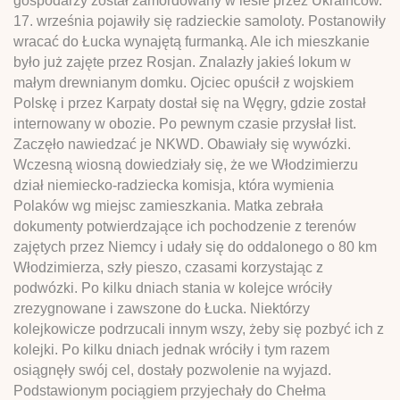
gospodarzy został zamordowany w lesie przez Ukraińców.
17. września pojawiły się radzieckie samoloty. Postanowiły
wracać do Łucka wynajętą furmanką. Ale ich mieszkanie
było już zajęte przez Rosjan. Znalazły jakieś lokum w
małym drewnianym domku. Ojciec opuścił z wojskiem
Polskę i przez Karpaty dostał się na Węgry, gdzie został
internowany w obozie. Po pewnym czasie przysłał list.
Zaczęło nawiedzać je NKWD. Obawiały się wywózki.
Wczesną wiosną dowiedziały się, że we Włodzimierzu
dział niemiecko-radziecka komisja, która wymienia
Polaków wg miejsc zamieszkania. Matka zebrała
dokumenty potwierdzające ich pochodzenie z terenów
zajętych przez Niemcy i udały się do oddalonego o 80 km
Włodzimierza, szły pieszo, czasami korzystając z
podwózki. Po kilku dniach stania w kolejce wróciły
zrezygnowane i zawszone do Łucka. Niektórzy
kolejkowicze podrzucali innym wszy, żeby się pozbyć ich z
kolejki. Po kilku dniach jednak wróciły i tym razem
osiągnęły swój cel, dostały pozwolenie na wyjazd.
Podstawionym pociągiem przyjechały do Chełma