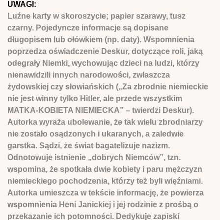
UWAGI:
Luźne karty w skoroszycie; papier szarawy, tusz
czarny. Pojedyncze informacje są dopisane
długopisem lub ołówkiem (np. daty). Wspomnienia
poprzedza oświadczenie Deskur, dotyczące roli, jaką
odegrały Niemki, wychowując dzieci na ludzi, którzy
nienawidzili innych narodowości, zwłaszcza
żydowskiej czy słowiańskich („Za zbrodnie niemieckie
nie jest winny tylko Hitler, ale przede wszystkim
MATKA-KOBIETA NIEMIECKA” – twierdzi Deskur).
Autorka wyraża ubolewanie, że tak wielu zbrodniarzy
nie zostało osądzonych i ukaranych, a zaledwie
garstka. Sądzi, że świat bagatelizuje nazizm.
Odnotowuje istnienie „dobrych Niemców”, tzn.
wspomina, że spotkała dwie kobiety i paru mężczyzn
niemieckiego pochodzenia, którzy też byli więźniami.
Autorka umieszcza w tekście informację, że powierza
wspomnienia Heni Janickiej i jej rodzinie z prośbą o
przekazanie ich potomności. Dedykuje zapiski