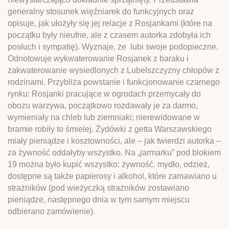
generalny stosunek więźniarek do funkcyjnych oraz
opisuje, jak ułożyły się jej relacje z Rosjankami (które na
początku były nieufne, ale z czasem autorka zdobyła ich
posłuch i sympatię). Wyznaje, że lubi swoje podopieczne.
Odnotowuje wykwaterowanie Rosjanek z baraku i
zakwaterowanie wysiedlonych z Lubelszczyzny chłopów z
rodzinami. Przybliża powstanie i funkcjonowanie czarnego
rynku: Rosjanki pracujące w ogrodach przemycały do
obozu warzywa, początkowo rozdawały je za darmo,
wymieniały na chleb lub ziemniaki; nierewidowane w
bramie robiły to śmielej. Żydówki z getta Warszawskiego
miały pieniądze i kosztowności, ale – jak twierdzi autorka –
za żywność oddałyby wszystko. Na „jarmarku” pod blokiem
19 można było kupić wszystko: żywność. mydło, odzież,
dostępne są także papierosy i alkohol, które zamawiano u
strażników (pod wieżyczką strażników zostawiano
pieniądze, następnego dnia w tym samym miejscu
odbierano zamówienie).