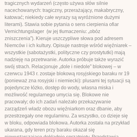
tragicznych wydarzeń (często używa słów silnie
nacechowanych: tragiczny, przerażający, makabryczny,
katować; niekiedy całe wyrazy są wyróżnione dużymi
literami). Stawia sobie pytania o sens cierpienia ofiar
Vernichtungslager (w jej tłumaczeniu: „obóz
zniszczenia”). Kieruje uszczypliwe słowa pod adresem
Niemców i ich kultury. Opisuje nastroje wśród więźniarek –
wszystkie (sabotażystki, polityczne czy prostytutki) mają
nadzieję na przetrwanie. Autorka próbuje także wyrazić
swój strach. Relacjonuje „dole i niedole” blokowej – w
czerwcu 1943 r. zostaje blokową rosyjskiego baraku nr 19
(ponieważ zna rosyjski i niemiecki): plusami tej sytuacji są
pojedyncze łóżko, dostęp do wody, własna miska i
możliwość regularnego umycia się. Blokowe nie
pracowały; do ich zadań należało przekazywanie
zarządzeń władz obozu więźniarkom oraz dbanie, aby
przestrzegały one regulaminu. Za wszystko, co dzieje się
w bloku, odpowiada blokowa. Autorka została na przykład
ukarana, gdy teren przy baraku okazał się
niewystarczająco dokładnie sprzątnięty. Przedstawia