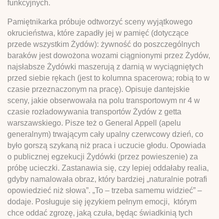
funkcyjnych.
Pamiętnikarka próbuje odtworzyć sceny wyjątkowego
okrucieństwa, które zapadły jej w pamięć (dotyczące
przede wszystkim Żydów): żywność do poszczególnych
baraków jest dowożona wozami ciągnionymi przez Żydów,
najsłabsze Żydówki maszerują z darnią w wyciągniętych
przed siebie rękach (jest to kolumna spacerowa; robią to w
czasie przeznaczonym na pracę). Opisuje dantejskie
sceny, jakie obserwowała na polu transportowym nr 4 w
czasie rozładowywania transportów Żydów z getta
warszawskiego. Pisze też o General Appell (apelu
generalnym) trwającym cały upalny czerwcowy dzień, co
było gorszą szykaną niż praca i uczucie głodu. Opowiada
o publicznej egzekucji Żydówki (przez powieszenie) za
próbę ucieczki. Zastanawia się, czy lepiej oddałaby realia,
gdyby namalowała obraz, który bardziej „naturalnie potrafi
opowiedzieć niż słowa”. „To – trzeba samemu widzieć” –
dodaje. Posługuje się językiem pełnym emocji, którym
chce oddać zgrozę, jaką czuła, będąc świadkinią tych