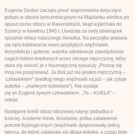
Eugenia Deskur zaczęła pisać wspomnienia dotyczące
pobytu w obozie koncentracyjnym na Majdanku wkrótce po
opuszczeniu obozu w Ravensbrück, skąd wyjechała do
Szwecji w kwietniu 1945 r. Uważała za swój obowiązek
spisanie relacji naocznego świadka. Na początku pojawia
się opis traktowania nowo przybyłych więźniarek:
dezynfekcja i golenie, autorka odnotowuje zawstydzenie
nagich kobiet dotykanych przez obcego mężczyznę, który
stara się oswoić je z traumatyczną sytuacją: „Proszę się
mną nie przejmować. Ja dziś już nie jestem mężczyzną –
człowiekiem” (według niego więźniarki są już – jak cytuje
autorka – „martwymi kobietami”). Nie wydaje
się on Eugenii żywym człowiekiem: „To – KUKŁA” –
notuje.
Następnie kreśli obraz obozowej rutyny: pobudka o
trzeciej, ścielenie łóżek, śniadanie, próba załatwienie
potrzeb fizjologicznych (więźniarki dysponowały jedną
latryną, do której ustawiała się długa kolejka, a czasu było