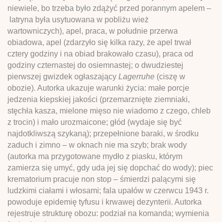
niewiele, bo trzeba było zdążyć przed porannym apelem –
latryna była usytuowana w pobliżu wież
wartowniczych), apel, praca, w południe przerwa
obiadowa, apel (zdarzyło się kilka razy, że apel trwał
cztery godziny i na obiad brakowało czasu), praca od
godziny czternastej do osiemnastej; o dwudziestej
pierwszej gwizdek ogłaszający
Lagerruhe
(ciszę w
obozie). Autorka ukazuje warunki życia: małe porcje
jedzenia kiepskiej jakości (przemarznięte ziemniaki,
stęchła kasza, mielone mięso nie wiadomo z czego, chleb
z trocin) i mało urozmaicone; głód (wydaje się być
najdotkliwszą szykaną); przepełnione baraki, w środku
zaduch i zimno – w oknach nie ma szyb; brak wody
(autorka ma przygotowane mydło z piasku, którym
zamierza się umyć, gdy uda jej się dopchać do wody); piec
krematorium pracuje non stop – śmierdzi palącymi się
ludzkimi ciałami i włosami; fala upałów w czerwcu 1943 r.
powoduje epidemię tyfusu i krwawej dezynterii. Autorka
rejestruje strukturę obozu: podział na komanda; wymienia