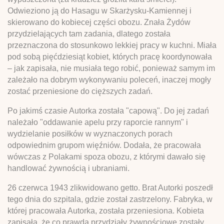
Odwieziono ją do Hasagu w Skarżysku-Kamiennej i
skierowano do kobiecej części obozu. Znała Żydów
przydzielających tam zadania, dlatego została
przeznaczona do stosunkowo lekkiej pracy w kuchni. Miała
pod sobą pięćdziesiąt kobiet, których pracę koordynowała
– jak zapisała, nie musiała tego robić, ponieważ samym im
zależało na dobrym wykonywaniu poleceń, inaczej mogły
zostać przeniesione do cięższych zadań.
Po jakimś czasie Autorka została "capową". Do jej zadań
należało "oddawanie apelu przy raporcie rannym" i
wydzielanie posiłków w wyznaczonych porach
odpowiednim grupom więźniów. Dodała, że pracowała
wówczas z Polakami spoza obozu, z którymi dawało się
handlować żywnością i ubraniami.
26 czerwca 1943 zlikwidowano getto. Brat Autorki poszedł
tego dnia do szpitala, gdzie został zastrzelony. Fabryka, w
której pracowała Autorka, została przeniesiona. Kobieta
zapisała, że co prawda przydziały żywnościowe zostały