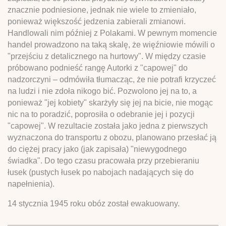
znacznie podniesione, jednak nie wiele to zmieniało,
ponieważ większość jedzenia zabierali zmianowi.
Handlowali nim później z Polakami. W pewnym momencie
handel prowadzono na taką skalę, że więźniowie mówili o
"przejściu z detalicznego na hurtowy". W między czasie
próbowano podnieść rangę Autorki z "capowej" do
nadzorczyni – odmówiła tłumacząc, że nie potrafi krzyczeć
na ludzi i nie zdoła nikogo bić. Pozwolono jej na to, a
ponieważ "jej kobiety" skarżyły się jej na bicie, nie mogąc
nic na to poradzić, poprosiła o odebranie jej i pozycji
"capowej". W rezultacie została jako jedna z pierwszych
wyznaczona do transportu z obozu, planowano przesłać ją
do ciężej pracy jako (jak zapisała) "niewygodnego
świadka". Do tego czasu pracowała przy przebieraniu
łusek (pustych łusek po nabojach nadających się do
napełnienia).
14 stycznia 1945 roku obóz został ewakuowany.