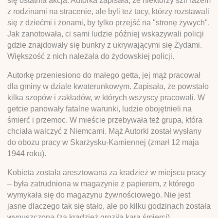
się ostatnia akcja. Autorka zapisała, że niektórzy szli razem
z rodzinami na stracenie, ale byli też tacy, którzy rozstawali
się z dziećmi i żonami, by tylko przejść na "stronę żywych".
Jak zanotowała, ci sami ludzie później wskazywali policji
gdzie znajdowały się bunkry z ukrywającymi się Żydami.
Większość z nich należała do żydowskiej policji.
Autorkę przeniesiono do małego getta, jej mąż pracował
dla gminy w dziale kwaterunkowym. Zapisała, że powstało
kilka szopów i zakładów, w których wszyscy pracowali. W
getcie panowały fatalne warunki, ludzie obojętnieli na
śmierć i przemoc. W mieście przebywała też grupa, która
chciała walczyć z Niemcami. Mąż Autorki został wysłany
do obozu pracy w Skarżysku-Kamiennej (zmarł 12 maja
1944 roku).
Kobieta została aresztowana za kradzież w miejscu pracy
– była zatrudniona w magazynie z papierem, z którego
wymykała się do magazynu żywnościowego. Nie jest
jasne dlaczego tak się stało, ale po kilku godzinach została
wypuszczona (za kradzież groziła kara śmierci).