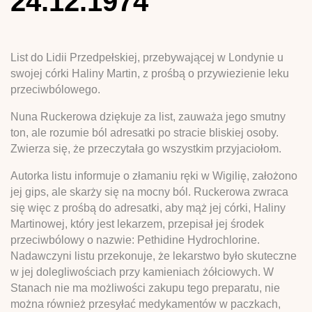
24.12.1974
List do Lidii Przedpełskiej, przebywającej w Londynie u
swojej córki Haliny Martin, z prośbą o przywiezienie leku
przeciwbólowego.
Nuna Ruckerowa dziękuje za list, zauważa jego smutny
ton, ale rozumie ból adresatki po stracie bliskiej osoby.
Zwierza się, że przeczytała go wszystkim przyjaciołom.
Autorka listu informuje o złamaniu ręki w Wigilię, założono
jej gips, ale skarży się na mocny ból. Ruckerowa zwraca
się więc z prośbą do adresatki, aby mąż jej córki, Haliny
Martinowej, który jest lekarzem, przepisał jej środek
przeciwbólowy o nazwie: Pethidine Hydrochlorine.
Nadawczyni listu przekonuje, że lekarstwo było skuteczne
w jej dolegliwościach przy kamieniach żółciowych. W
Stanach nie ma możliwości zakupu tego preparatu, nie
można również przesyłać medykamentów w paczkach,