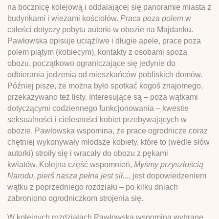
na bocznicę kolejową i oddalającej się panoramie miasta z
budynkami i wieżami kościołów.
Praca poza polem
w
całości dotyczy pobytu autorki w obozie na Majdanku.
Pawłowska opisuje uciążliwe i długie apele, prace poza
polem piątym (kobiecym), kontakty z osobami spoza
obozu, początkowo ograniczające się jedynie do
odbierania jedzenia od mieszkańców pobliskich domów.
Później pisze, że można było spotkać kogoś znajomego,
przekazywano też listy. Interesujące są – poza wątkami
dotyczącymi codziennego funkcjonowania – kwestie
seksualności i cielesności kobiet przebywających w
obozie. Pawłowska wspomina, że prace ogrodnicze coraz
chętniej wykonywały młodsze kobiety, które to (wedle słów
autorki) stroiły się i wracały do obozu z pękami
kwiatów. Kolejna część wspomnień,
Myśmy przyszłością
Narodu, pierś nasza pełna jest sił...
, jest dopowiedzeniem
wątku z poprzedniego rozdziału – po kilku dniach
zabroniono ogrodniczkom strojenia się.
W kolejnych rozdziałach Pawłowska wspomina wybrane