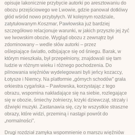
opisuje lakonicznie przybycie autorki po aresztowaniu do
obozu przejściowego we Lwowie, gdzie panował dotkliwy
głód wśród nowo przybyłych. W kolejnym rozdziale,
zatytułowanym
Koszmar
, Pawłowska już bardziej
szczegółowo relacjonuje warunki, w jakich przyszło jej żyć
we lwowskim obozie. Wygląd obozu z zewnątrz był
zdominowany – wedle słów autorki – przez
oślepiające światło, odbijające się od śniegu. Barak, w
którym mieszkała, był przepełniony, znajdowali się tam
ludzie w różnym wieku i różnego pochodzenia. Do
pilnowania więźniów wydelegowani byli jeńcy kozaccy,
Łotysze i Niemcy. Na platformie „górnych schodów” grała
orkiestra cygańska – Pawłowska, korzystając z tego
obrazu, wspomina nakładające się na siebie, rozlegające
się w obozie, śmiechy żołnierzy, krzyki dziewcząt, strzały i
dźwięki muzyki. Zastanawia się, czy te wszystkie straszne
obrazy, które widzi, przeminą i nastąpi powrót do
„normalności”.
Drugi rozdział zamyka wspomnienie o marszu więźniów