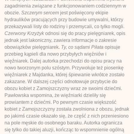
zagadnienia związane z funkcjonowaniem codziennym w
obozie.
Szczerym sercem
jest poświęcony ekipie
hydraulików pracujących przy budowie umywalni, którzy
przekazywali listy do rodziny i przemycali, co tylko mogli.
Czerwony Krzyżyk
odnosi się do pracy pielęgniarek, opis
jednak jest lakoniczny, zawiera informacje o zakresie
obowiązków pielęgniarek.
Ty, co sądami Piłata
opisuje
przebieg kąpieli dla nowo przybyłych więźniów i
więźniarek. Dalej autorka przechodzi do opisu pracy na
nowo tworzonym polu szóstym. Przywołuje też piosenkę
więźniarek z Majdanka, której śpiewanie wkrótce zostało
zakazane. W dalszej części odnotowuje przybycie do
obozu kobiet z Zamojszczyzny wraz ze swoimi dziećmi.
Pawłowska wspomina, że więźniarki dzieliły się
prowiantem z dziećmi. Po pewnym czasie większość
kobiet z Zamojszczyzny została zwolniona z obozu, jednak
po jakimś czasie okazało się, że część z nich przeniesiono
na pole męskie do osobnego baraku. Autorka ogranicza
się tylko do takiej aluzji, kończąc to wspomnienie ogólną