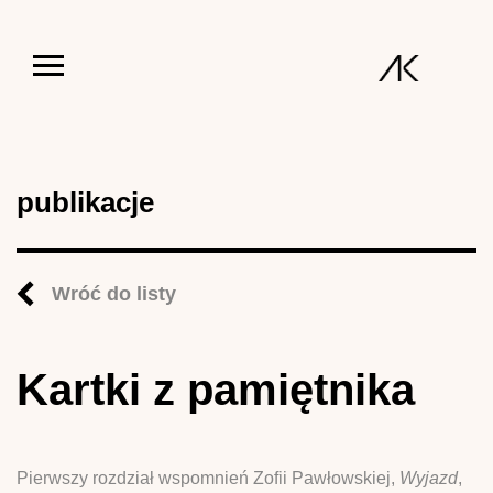
Jump to navigation
publikacje
Wróć do listy
Kartki z pamiętnika
Pierwszy rozdział wspomnień Zofii Pawłowskiej,
Wyjazd
,