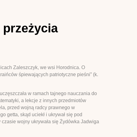
 przeżycia
licach Zaleszczyk, we wsi Horodnica. O
kraińców śpiewających patriotyczne pieśni” (k.
. uczęszczała w ramach tajnego nauczania do
atematyki, a lekcje z innych przedmiotów
ela, przed wojną radcy prawnego w
 getta, skąd uciekł i ukrywał się pod
 czasie wojny ukrywała się Żydówka Jadwiga