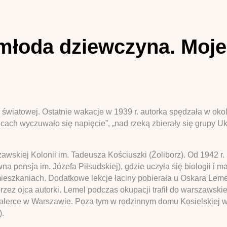
 młoda dziewczyna. Moje
światowej. Ostatnie wakacje w 1939 r. autorka spędzała w oko
icach wyczuwało się napięcie”, „nad rzeką zbierały się grupy U
awskiej Kolonii im. Tadeusza Kościuszki (Żoliborz). Od 1942 r
a pensja im. Józefa Piłsudskiej), gdzie uczyła się biologii i m
eszkaniach. Dodatkowe lekcje łaciny pobierała u Oskara Lem
z ojca autorki. Lemel podczas okupacji trafił do warszawskiego
erce w Warszawie. Poza tym w rodzinnym domu Kosielskiej w
).