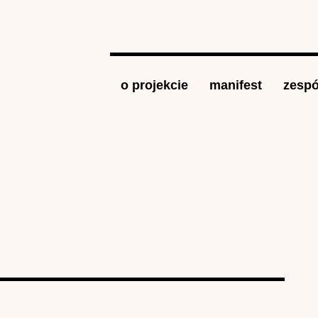
Jump to navigation
o projekcie
manifest
zespó