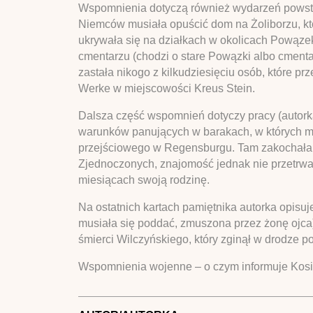
Wspomnienia dotyczą również wydarzeń powstani
Niemców musiała opuścić dom na Żoliborzu, któ
ukrywała się na działkach w okolicach Powązek
cmentarzu (chodzi o stare Powązki albo cmentar
zastała nikogo z kilkudziesięciu osób, które p
Werke w miejscowości Kreus Stein.
Dalsza część wspomnień dotyczy pracy (autorka
warunków panujących w barakach, w których mi
przejściowego w Regensburgu. Tam zakochała 
Zjednoczonych, znajomość jednak nie przetrwał
miesiącach swoją rodzinę.
Na ostatnich kartach pamiętnika autorka opisuje
musiała się poddać, zmuszona przez żonę ojca)
śmierci Wilczyńskiego, który zginął w drodze p
Wspomnienia wojenne – o czym informuje Kosiel