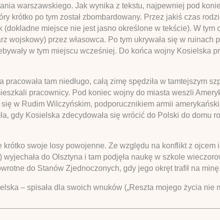
a warszawskiego. Jak wynika z tekstu, najpewniej pod koniec 
ry krótko po tym został zbombardowany. Przez jakiś czas rodz
 (dokładne miejsce nie jest jasno określone w tekście). W tym
z wojskowy) przez własowca. Po tym ukrywała się w ruinach prz
rzebywały w tym miejscu wcześniej. Do końca wojny Kosielska pr
 pracowała tam niedługo, całą zimę spędziła w tamtejszym szpi
eszkali pracownicy. Pod koniec wojny do miasta weszli Ameryk
się w Rudim Wilczyńskim, podporucznikiem armii amerykański
a, gdy Kosielska zdecydowała się wrócić do Polski do domu ro
 krótko swoje losy powojenne. Ze względu na konflikt z ojcem i 
 wyjechała do Olsztyna i tam podjęła naukę w szkole wieczoro
owrotne do Stanów Zjednoczonych, gdy jego okręt trafił na minę
ska – spisała dla swoich wnuków („Reszta mojego życia nie ma