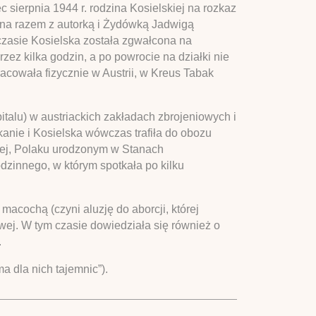
sierpnia 1944 r. rodzina Kosielskiej na rozkaz
ina razem z autorką i Żydówką Jadwigą
 czasie Kosielska została zgwałcona na
ez kilka godzin, a po powrocie na działki nie
acowała fizycznie w Austrii, w Kreus Tabak
talu) w austriackich zakładach zbrojeniowych i
anie i Kosielska wówczas trafiła do obozu
ej, Polaku urodzonym w Stanach
dzinnego, w którym spotkała po kilku
macochą (czyni aluzję do aborcji, której
wej. W tym czasie dowiedziała się również o
.
 dla nich tajemnic”).