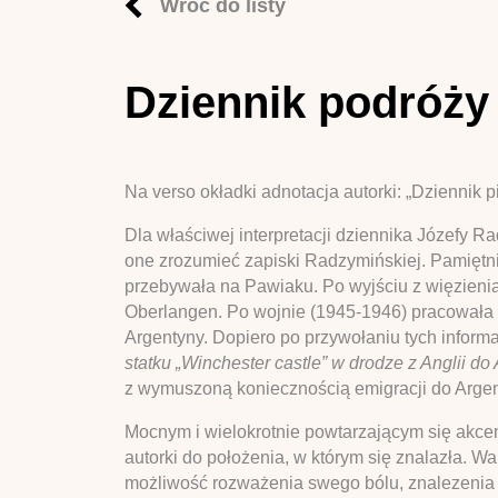
Wróć do listy
Dziennik podróży 
Na verso okładki adnotacja autorki: „Dziennik p
Dla właściwej interpretacji dziennika Józefy R
one zrozumieć zapiski Radzymińskiej. Pamiętni
przebywała na Pawiaku. Po wyjściu z więzienia
Oberlangen. Po wojnie (1945-1946) pracowała 
Argentyny. Dopiero po przywołaniu tych informac
statku „Winchester castle” w drodze z Anglii do
z wymuszoną koniecznością emigracji do Argenty
Mocnym i wielokrotnie powtarzającym się akcen
autorki do położenia, w którym się znalazła. Wa
możliwość rozważenia swego bólu, znalezenia j