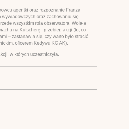
Rakowcu agentki oraz rozpoznanie Franza
ań wywiadowczych oraz zachowaniu się
przede wszystkim rola obserwatora. Wolała
achu na Kutscherę i przebieg akcji (to, co
mi – zastanawia się, czy warto było stracić
nickim, oficerem Kedywu KG AK).
cji, w których uczestniczyła.