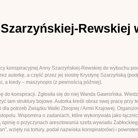
Szarzyńskiej-Rewskiej 
cy konspiracyjnej Anny Szarzyńskiej-Rewskiej do wybuchu powst
ez autorkę, a część przez jej siostrę Krystynę Szarzyńską (pod
ki, a kiedy – maszynopis (z pewnością później).
ię do konspiracji. Zgłosiła się do niej Wanda Gawrońska. Wied
 tam struktury bojowe. Autorka kreśli obraz swej pracę przy tw
i dla potrzeb Związku Walki Zbrojnej / Armii Krajowej. Organiz
opolu. Wspomina o zadaniach, które wykonywała jako łącznic
pinię o przyczynach aresztowania szefa wywiadu Zabłockiego (
ian”, wzięty na tortury, podał nazwiska konspiratorów) i powrot