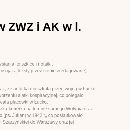
w ZWZ i AK w l.
ania to szkice i notatki,
pisującą teksty przez siebie zredagowane).
ząc, że autorka mieszkała przed wojną w Łucku,
orzeniu siatki kospiracyjnej, co polegało
owała placówki w Łucku.
zka-kurierka na terenie samego Wołynia oraz
ps. Julian) w 1942 r,, co poskutkowało
em Szarzyńskiej do Warszawy oraz jej