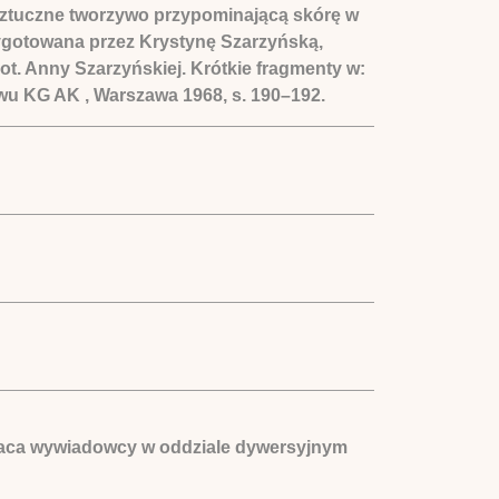
 sztuczne tworzywo przypominającą skórę w
zygotowana przez Krystynę Szarzyńską,
t. Anny Szarzyńskiej. Krótkie fragmenty w:
wu KG AK , Warszawa 1968, s. 190–192.
 praca wywiadowcy w oddziale dywersyjnym