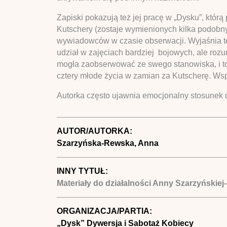
Zapiski pokazują też jej pracę w „Dysku”, któr
Kutschery (zostaje wymienionych kilka podobn
wywiadowców w czasie obserwacji. Wyjaśnia też
udział w zajęciach bardziej bojowych, ale rozu
mogła zaobserwować ze swego stanowiska, i to, 
cztery młode życia w zamian za Kutscherę. W
Autorka często ujawnia emocjonalny stosunek do 
AUTOR/AUTORKA:
Szarzyńska-Rewska, Anna
INNY TYTUŁ:
Materiały do działalności Anny Szarzyńskiej
ORGANIZACJA/PARTIA:
„Dysk” Dywersja i Sabotaż Kobiecy