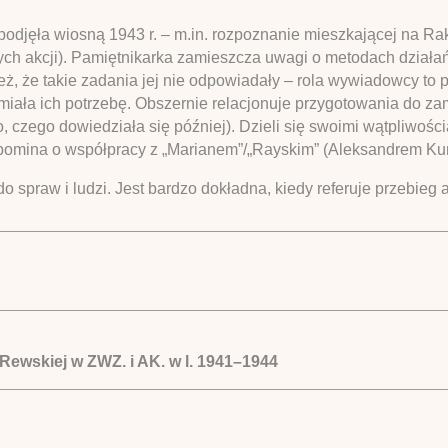
ą podjęła wiosną 1943 r. – m.in. rozpoznanie mieszkającej na 
ych akcji). Pamiętnikarka zamieszcza uwagi o metodach dział
, że takie zadania jej nie odpowiadały – rola wywiadowcy to 
miała ich potrzebę. Obszernie relacjonuje przygotowania do zam
czego dowiedziała się później). Dzieli się swoimi wątpliwościa
spomina o współpracy z „Marianem”/„Rayskim” (Aleksandrem Ku
spraw i ludzi. Jest bardzo dokładna, kiedy referuje przebieg ak
-Rewskiej w ZWZ. i AK. w l. 1941–1944