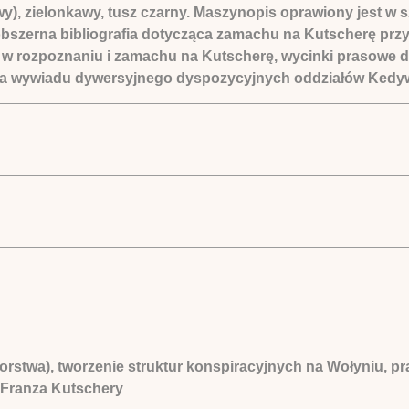
y), zielonkawy, tusz czarny. Maszynopis oprawiony jest w
: obszerna bibliografia dotycząca zamachu na Kutscherę pr
 w rozpoznaniu i zamachu na Kutscherę, wycinki prasowe do
cera wywiadu dywersyjnego dyspozycyjnych oddziałów Kedy
utorstwa), tworzenie struktur konspiracyjnych na Wołyniu,
e Franza Kutschery