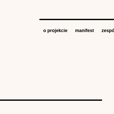
Jump to navigation
o projekcie
manifest
zespó