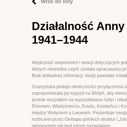
Wróć do listy
Działalność Anny 
1941–1944
Większość wspomnień i relacji dotyczących pra
których niewielka część została opracowana prz
Brak dokładnej informacji, kiedy powstały notat
Szarzyńska podaje okoliczności przyłączenia s
zaproponowała jej wyjazd na Wołyń, aby stworzyć
przede wszystkim na wyszukiwaniu ludzi i lokal
Równem, Włodzimierzu, Kowlu, Kamieńcu i Kost
między Wołyniem a Lwowem. Prezentuje swoją o
rozbiciem przez Gestapo polskich struktur („Jul
ukrywaniem się pod innym nazwiskiem.