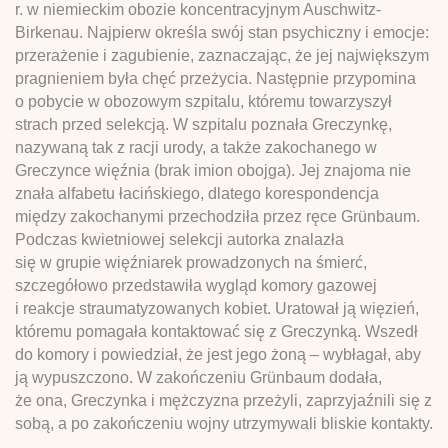
r. w niemieckim obozie koncentracyjnym Auschwitz-
Birkenau. Najpierw określa swój stan psychiczny i emocje:
przerażenie i zagubienie, zaznaczając, że jej największym
pragnieniem była chęć przeżycia. Następnie przypomina
o pobycie w obozowym szpitalu, któremu towarzyszył
strach przed selekcją. W szpitalu poznała Greczynkę,
nazywaną tak z racji urody, a także zakochanego w
Greczynce więźnia (brak imion obojga). Jej znajoma nie
znała alfabetu łacińskiego, dlatego korespondencja
między zakochanymi przechodziła przez ręce Grünbaum.
Podczas kwietniowej selekcji autorka znalazła
się w grupie więźniarek prowadzonych na śmierć,
szczegółowo przedstawiła wygląd komory gazowej
i reakcje straumatyzowanych kobiet. Uratował ją więzień,
któremu pomagała kontaktować się z Greczynką. Wszedł
do komory i powiedział, że jest jego żoną – wybłagał, aby
ją wypuszczono. W zakończeniu Grünbaum dodała,
że ona, Greczynka i mężczyzna przeżyli, zaprzyjaźnili się z
sobą, a po zakończeniu wojny utrzymywali bliskie kontakty.