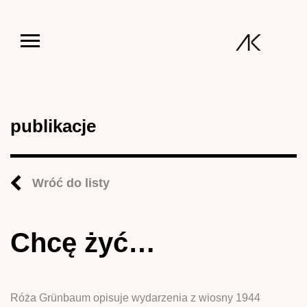
Jump to navigation
publikacje
Wróć do listy
Chcę żyć…
Róża Grünbaum opisuje wydarzenia z wiosny 1944