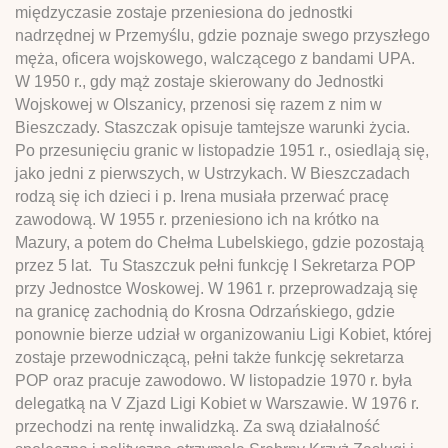
międzyczasie zostaje przeniesiona do jednostki
nadrzędnej w Przemyślu, gdzie poznaje swego przyszłego
męża, oficera wojskowego, walczącego z bandami UPA.
W 1950 r., gdy mąż zostaje skierowany do Jednostki
Wojskowej w Olszanicy, przenosi się razem z nim w
Bieszczady. Staszczak opisuje tamtejsze warunki życia.
Po przesunięciu granic w listopadzie 1951 r., osiedlają się,
jako jedni z pierwszych, w Ustrzykach. W Bieszczadach
rodzą się ich dzieci i p. Irena musiała przerwać pracę
zawodową. W 1955 r. przeniesiono ich na krótko na
Mazury, a potem do Chełma Lubelskiego, gdzie pozostają
przez 5 lat. Tu Staszczuk pełni funkcję I Sekretarza POP
przy Jednostce Woskowej. W 1961 r. przeprowadzają się
na granicę zachodnią do Krosna Odrzańskiego, gdzie
ponownie bierze udział w organizowaniu Ligi Kobiet, której
zostaje przewodniczącą, pełni także funkcję sekretarza
POP oraz pracuje zawodowo. W listopadzie 1970 r. była
delegatką na V Zjazd Ligi Kobiet w Warszawie. W 1976 r.
przechodzi na rentę inwalidzką. Za swą działalność