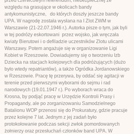
przed czerwcowym referendum, niebezpiecznej ze
względu na grasujące w okolicach bandy
antykomunistyczne, do których doszły jeszcze bandy
UPA. W nagrodę została wysłana na I Zlot ZWM w
Warszawie (21-22.07.1946 r.). Autorka pisze o tym, jak byli
w tej podróży eskortowani przez wojsko, jak wręczała
kwiaty Bierutowi i o defiladzie uczestników Zlotu ulicami
Warszawy. Potem angażuje się w organizowanie Ligi
Kobiet w Rzeszowie. Dowiadujemy się o tworzeniu Izb
Dziecka na stacjach kolejowych dla podróżujących (dużo
było wtedy repatriantów), a także Ogródka Jordanowskiego
w Rzeszowie. Pracę tę przerywa, by oddać się agitacji w
terenie przed pierwszymi wyborami do sejmu i rad
narodowych (19.01.1947 r.). Po wyborach wraca do
Krosna, by podjąć pracę w Urzędzie Kontroli Prasy i
Propagandy, ale po zorganizowaniu Samodzielnego
Batalionu WOP przenosi się do Prokuratury, gdzie pracuje
przez kolejne 7 lat. Jednym z jej zadań było
protokołowanie podczas sekcji zwłok pomordowanych
żołnierzy oraz przesłuchań członków band UPA. W