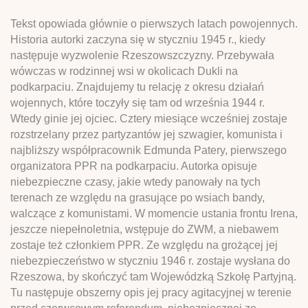
Tekst opowiada głównie o pierwszych latach powojennych.
Historia autorki zaczyna się w styczniu 1945 r., kiedy
następuje wyzwolenie Rzeszowszczyzny. Przebywała
wówczas w rodzinnej wsi w okolicach Dukli na
podkarpaciu. Znajdujemy tu relację z okresu działań
wojennych, które toczyły się tam od września 1944 r.
Wtedy ginie jej ojciec. Cztery miesiące wcześniej zostaje
rozstrzelany przez partyzantów jej szwagier, komunista i
najbliższy współpracownik Edmunda Patery, pierwszego
organizatora PPR na podkarpaciu. Autorka opisuje
niebezpieczne czasy, jakie wtedy panowały na tych
terenach ze względu na grasujące po wsiach bandy,
walczące z komunistami. W momencie ustania frontu Irena,
jeszcze niepełnoletnia, wstępuje do ZWM, a niebawem
zostaje też członkiem PPR. Ze względu na grożącej jej
niebezpieczeństwo w styczniu 1946 r. zostaje wysłana do
Rzeszowa, by skończyć tam Wojewódzką Szkołę Partyjną.
Tu następuje obszerny opis jej pracy agitacyjnej w terenie