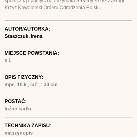
społeczną i polityczną otrzymała Srebrny Krzyż Zasługi i
Krzyż Kawalerski Orderu Odrodzenia Polski.
AUTOR/AUTORKA:
Staszczuk, Irena
MIEJSCE POWSTANIA:
s.l.
OPIS FIZYCZNY:
mps. 16 k., luź.; ; 30 cm
POSTAĆ:
luźne kartki
TECHNIKA ZAPISU:
maszynopis