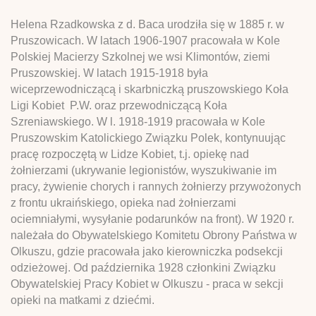
Helena Rzadkowska z d. Baca urodziła się w 1885 r. w
Pruszowicach. W latach 1906-1907 pracowała w Kole
Polskiej Macierzy Szkolnej we wsi Klimontów, ziemi
Pruszowskiej. W latach 1915-1918 była
wiceprzewodniczącą i skarbniczką pruszowskiego Koła
Ligi Kobiet P.W. oraz przewodniczącą Koła
Szreniawskiego. W l. 1918-1919 pracowała w Kole
Pruszowskim Katolickiego Związku Polek, kontynuując
pracę rozpoczętą w Lidze Kobiet, t.j. opiekę nad
żołnierzami (ukrywanie legionistów, wyszukiwanie im
pracy, żywienie chorych i rannych żołnierzy przywożonych
z frontu ukraińskiego, opieka nad żołnierzami
ociemniałymi, wysyłanie podarunków na front). W 1920 r.
należała do Obywatelskiego Komitetu Obrony Państwa w
Olkuszu, gdzie pracowała jako kierowniczka podsekcji
odzieżowej. Od października 1928 członkini Związku
Obywatelskiej Pracy Kobiet w Olkuszu - praca w sekcji
opieki na matkami z dziećmi.