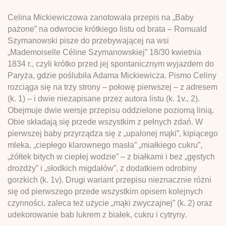
Celina Mickiewiczowa zanotowała przepis na „Baby
pażone” na odwrocie krótkiego listu od brata – Romuald
Szymanowski pisze do przebywającej na wsi
„Mademoiselle Céline Szymanowskiej” 18/30 kwietnia
1834 r., czyli krótko przed jej spontanicznym wyjazdem do
Paryża, gdzie poślubiła Adama Mickiewicza. Pismo Celiny
rozciąga się na trzy strony – połowę pierwszej – z adresem
(k. 1) – i dwie niezapisane przez autora listu (k. 1v., 2).
Obejmuje dwie wersje przepisu oddzielone poziomą linią.
Obie składają się przede wszystkim z pełnych zdań. W
pierwszej baby przyrządza się z „upalonej mąki”, kipiącego
mleka, „ciepłego klarownego masła” „miałkiego cukru”,
„żółtek bitych w ciepłej wodzie” – z białkami i bez „gęstych
drożdży” i „słodkich migdałów”, z dodatkiem odrobiny
gorzkich (k. 1v). Drugi wariant przepisu nieznacznie różni
się od pierwszego przede wszystkim opisem kolejnych
czynności, zaleca też użycie „mąki zwyczajnej” (k. 2) oraz
udekorowanie bab lukrem z białek, cukru i cytryny.