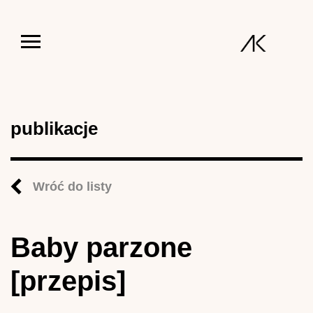
Jump to navigation
publikacje
Wróć do listy
Baby parzone
[przepis]