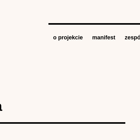
Jump to navigation
o projekcie
manifest
zespó
a