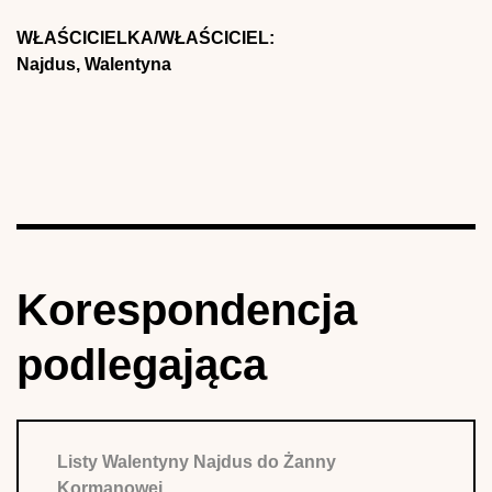
WŁAŚCICIELKA/WŁAŚCICIEL:
Najdus, Walentyna
Korespondencja
podlegająca
Listy Walentyny Najdus do Żanny
Kormanowej