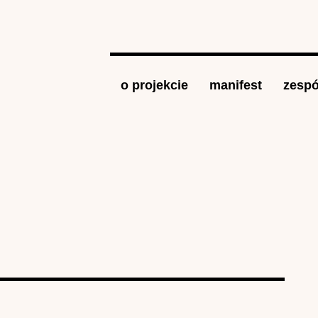
Jump to navigation
o projekcie
manifest
zespó