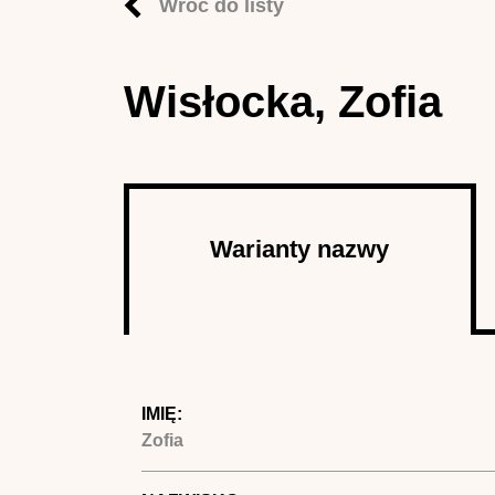
Wróć do listy
Wisłocka, Zofia
Autor
Warianty nazwy
(aktywna
karta)
IMIĘ:
Zofia