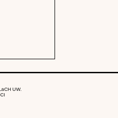
 LaCH UW.
CI