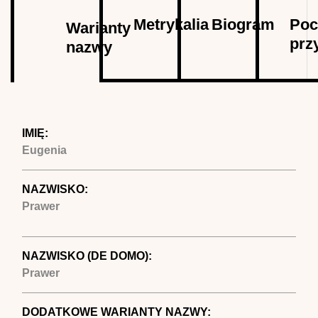
Autor
Metrykalia
Biogram
Poc
Warianty
prz
nazwy
(aktywna
karta)
IMIĘ:
Eugenia
NAZWISKO:
Prawer
NAZWISKO (DE DOMO):
Prawer
DODATKOWE WARIANTY NAZWY: