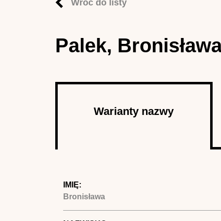
Wróć do listy
Palek, Bronisław
Autor
Warianty nazwy
(aktywna
karta)
IMIĘ:
Bronisława