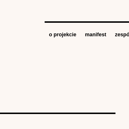
Jump to navigation
o projekcie
manifest
zespó