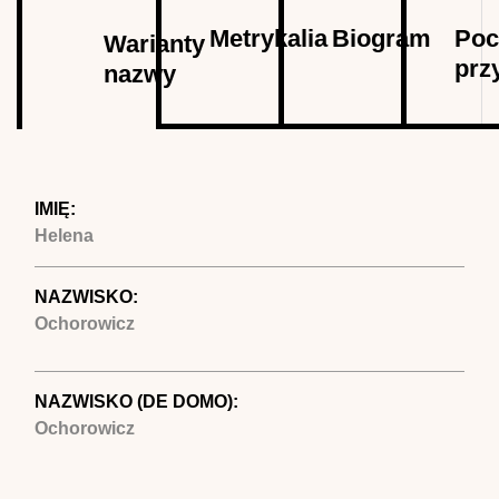
Autor
Metrykalia
Biogram
Poc
Warianty
prz
nazwy
(aktywna
karta)
IMIĘ:
Helena
NAZWISKO:
Ochorowicz
NAZWISKO (DE DOMO):
Ochorowicz