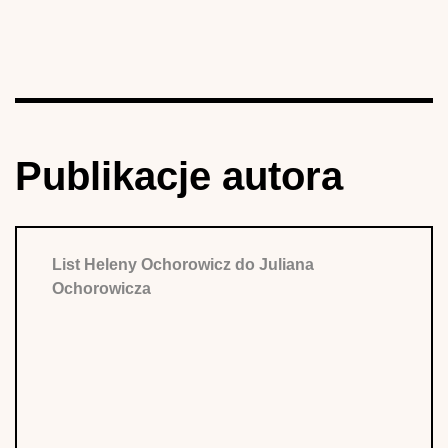
Publikacje autora
List Heleny Ochorowicz do Juliana
Ochorowicza